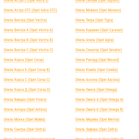
Опель Астра J (Opel Astra J)
Опель Сигнум (Opel Signum)
Опель Астра GTC (Opel Astra GTC)
Опель Мовано (Opel Movano)
Опель Вектра (Opel Vectra)
Опель Тигра (Opel Tigra)
Опель Вектра А (Opel Vectra А)
Опель Караван (Opel Caravan)
Опель Вектра B (Opel Vectra B)
Опель Агила (Opel Agila)
Опель Вектра C (Opel Vectra C)
Опель Сенатор (Opel Senator)
Опель Корса (Opel Corsa)
Опель Рекорд (Opel Record)
Опель Корса Б (Opel Corsa B)
Опель Комбо (Opel Combo)
Опель Корса С (Opel Corsa C)
Опель Аскона (Opel Ascona)
Опель Корса Д (Opel Corsa D)
Опель Омега (Opel Omega)
Опель Виваро (Opel Vivaro)
Опель Омега А (Opel Omega A)
Опель Антара (Opel Antara)
Опель Омега Б (Opel Omega B)
Опель Мокка (Opel Mokka)
Опель Мерива (Opel Meriva)
Опель Синтра (Opel Sintra)
Опель Зафира (Opel Zafira)