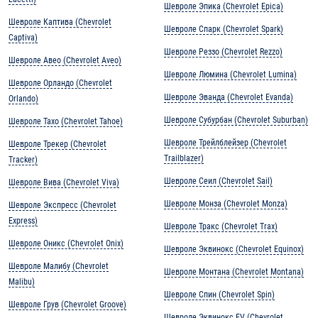
Шевроле Эпика (Chevrolet Epica)
Шевроле Каптива (Chevrolet
Шевроле Спарк (Chevrolet Spark)
Captiva)
Шевроле Реззо (Chevrolet Rezzo)
Шевроле Авео (Chevrolet Aveo)
Шевроле Люмина (Chevrolet Lumina)
Шевроле Орландо (Chevrolet
Шевроле Эванда (Chevrolet Evanda)
Orlando)
Шевроле Субурбан (Chevrolet Suburban)
Шевроле Тахо (Chevrolet Tahoe)
Шевроле Трейлблейзер (Chevrolet
Шевроле Трекер (Chevrolet
Trailblazer)
Tracker)
Шевроле Сеил (Chevrolet Sail)
Шевроле Вива (Chevrolet Viva)
Шевроле Монза (Chevrolet Monza)
Шевроле Экспресс (Chevrolet
Express)
Шевроле Тракс (Chevrolet Trax)
Шевроле Оникс (Chevrolet Onix)
Шевроле Эквинокс (Chevrolet Equinox)
Шевроле Малибу (Chevrolet
Шевроле Монтана (Chevrolet Montana)
Malibu)
Шевроле Спин (Chevrolet Spin)
Шевроле Грув (Chevrolet Groove)
Шевроле Эквинокс EV (Chevrolet