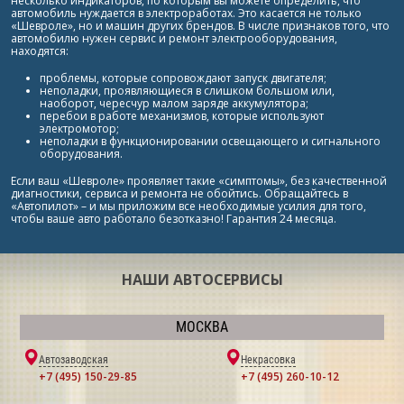
несколько индикаторов, по которым вы можете определить, что
автомобиль нуждается в электроработах. Это касается не только
«Шевроле», но и машин других брендов. В числе признаков того, что
автомобилю нужен сервис и ремонт электрооборудования,
находятся:
проблемы, которые сопровождают запуск двигателя;
неполадки, проявляющиеся в слишком большом или,
наоборот, чересчур малом заряде аккумулятора;
перебои в работе механизмов, которые используют
электромотор;
неполадки в функционировании освещающего и сигнального
оборудования.
Если ваш «Шевроле» проявляет такие «симптомы», без качественной
диагностики, сервиса и ремонта не обойтись. Обращайтесь в
«Автопилот» – и мы приложим все необходимые усилия для того,
чтобы ваше авто работало безотказно! Гарантия 24 месяца.
НАШИ АВТОСЕРВИСЫ
МОСКВА
Автозаводская
Некрасовка
+7 (495) 150-29-85
+7 (495) 260-10-12