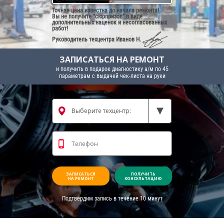
Точная цена известна до начала ремонта!
Вы не получите “сюрпризов” в виде
дополнительных наценок и несогласованных
работ!
Руководитель техцентра
Иванов Н.
ЗАПИСАТЬСЯ НА РЕМОНТ
и получить в подарок диагностику а/м по 45
параметрам с выдачей чек-листа на руки
ЗАПИСАТЬСЯ
ПОЛУЧИТЬ
НА РЕМОНТ
КОНСУЛЬТАЦИЮ
Подтвердим запись в течение 10 минут