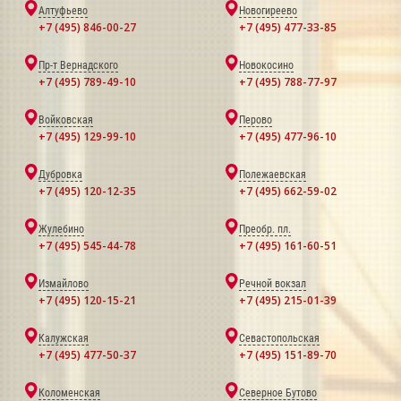
Алтуфьево
Новогиреево
+7 (495) 846-00-27
+7 (495) 477-33-85
Пр-т Вернадского
Новокосино
+7 (495) 789-49-10
+7 (495) 788-77-97
Войковская
Перово
+7 (495) 129-99-10
+7 (495) 477-96-10
Дубровка
Полежаевская
+7 (495) 120-12-35
+7 (495) 662-59-02
Жулебино
Преобр. пл.
+7 (495) 545-44-78
+7 (495) 161-60-51
Измайлово
Речной вокзал
+7 (495) 120-15-21
+7 (495) 215-01-39
Калужская
Севастопольская
+7 (495) 477-50-37
+7 (495) 151-89-70
Коломенская
Северное Бутово