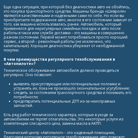
Еще одна ситуация, при которой без диагностики авто не обойтись,
это покупка транспортного средства. Машины бренда «Шевроле»
являются качественными и надежными сами по себе. Но если вы
приобретаете подержанное авто, многое в его состоянии зависит от
того, как машина использовалась ранее. Автомобиль, который
применялся для нерегулярных семейных поездок и авто после
работы в такси или службе доставки – это машины в совершенно
разном состоянии. Первой может потребоваться просто хороший
сервис, а второй – ремонтный работы (не исключено, что
капитальные). Хорошая диагностика убережет от необдуманной
покупки.
В чем преимущества регулярного техобслуживания в
«Автопилоте»?
Техническое обслуживание автомобиля должно проводиться
регулярно. Оно позволит:
выявлять присутствующие или потенциальные поломки и
устранять их, пока не произошло окончательное усугубление;
следить за состоянием транспортного средства и понимать его
потребности;
предотвратить потенциальные ДТП из-за неисправных
запчастей.
Есть ряд работ технического характера, которые в уходе за
автомобилем не терпят отлагательства. Это некоторые услуги из
компетенции слесарного цеха, замена масла в АКПП.
Технический центр «Автопилот» – это надежный помощник,
благодаря которому регулярное техобслуживание авто поможет