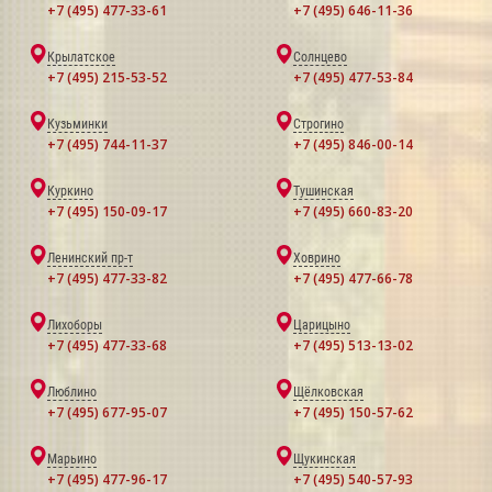
+7 (495) 477-33-61
+7 (495) 646-11-36
Крылатское
Солнцево
+7 (495) 215-53-52
+7 (495) 477-53-84
Кузьминки
Строгино
+7 (495) 744-11-37
+7 (495) 846-00-14
Куркино
Тушинская
+7 (495) 150-09-17
+7 (495) 660-83-20
Ленинский пр-т
Ховрино
+7 (495) 477-33-82
+7 (495) 477-66-78
Лихоборы
Царицыно
+7 (495) 477-33-68
+7 (495) 513-13-02
Люблино
Щёлковская
+7 (495) 677-95-07
+7 (495) 150-57-62
Марьино
Щукинская
+7 (495) 477-96-17
+7 (495) 540-57-93