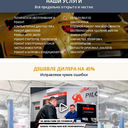
НАШИ УСЛУГИ
Всё предельно открыто и честно
ТЕХНИЧЕСКОЕ ОБСЛУЖИВАНИЕ И
СХОД-РАЗВАЛ 3D
РЕМОНТ
ШИНОМОНТАЖ
КОМПЬЮТЕРНАЯ ДИАГНОСТИКА
КУЗОВНОЙ РЕМОНТ ЛЮБОЙ СЛОЖНОСТИ
РЕМОНТ ДВИГАТЕЛЕЙ
БЕСПОКРАСОЧНОЕ УДАЛЕНИЕ ВМЯТИН
РЕМОНТ АКПП, МКПП
ЗАМЕНА СТЕКОЛ
РЕМОНТ СТАРТЕРОВ, ГЕНЕРАТОРОВ
ХИМЧИСТКА, ПОЛИРОВКА,
РЕМОНТ ЭЛЕКТРОННЫХ БЛОКОВ
НАНОПОКРЫТИЕ
ЧИСТКА ИНЖЕКТОРОВ
ЗАПЧАСТИ (ОРИГИНАЛ, АНАЛОГИ)
РЕМОНТ И ЗАПРАВКА КОНДИЦИОНЕРОВ
ЭВАКУАТОР
ДЕШЕВЛЕ ДИЛЕРА НА 45%
Исправляем чужие ошибки