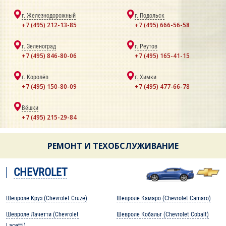
г. Железнодорожный
г. Подольск
+7 (495) 212-13-85
+7 (495) 666-56-58
г. Зеленоград
г. Реутов
+7 (495) 846-80-06
+7 (495) 165-41-15
г. Королёв
г. Химки
+7 (495) 150-80-09
+7 (495) 477-66-78
Вёшки
+7 (495) 215-29-84
РЕМОНТ И ТЕХОБСЛУЖИВАНИЕ
CHEVROLET
Шевроле Круз (Chevrolet Cruze)
Шевроле Камаро (Chevrolet Camaro)
Шевроле Лачетти (Chevrolet
Шевроле Кобальт (Chevrolet Cobalt)
Lacetti)