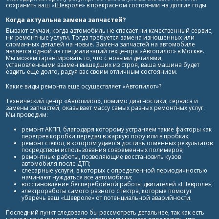
сохранить ваш «Шевроле» в прекрасном состоянии на долгие годы.
Когда актуальна замена запчастей?
Бывают случаи, когда автомобиль не спасает ни качественный сервис,
ни ремонтные услуги. Тогда требуется замена изношенных или
сломанных деталей на новые.
Замена запчастей на автомобиле
является одной из специализаций техцентра «Автопилот» в Москве.
Мы можем гарантировать то, что с новыми деталями,
установленными взамен вышедших из строя, ваша машина будет
ездить еще долго, радуя вас своим отличным состоянием.
Какие виды ремонта еще осуществляет «Автопилот»?
Технический центр «Автопилот», помимо диагностики, сервиса и
замены запчастей, оказывает массу самых разных ремонтных услуг.
Мы проводим:
ремонт АКПП, благодаря которому устраняем такие факторы как
перегрев коробки передач в жаркую пору или в пробках;
ремонт стекол, в котором удается достичь отменных результатов
посредством использования современных полимеров;
ремонтные работы, позволяющие восстановить кузов
автомобиля после ДТП;
слесарные услуги, в которых с определенной периодичностью
начинают нуждаться все автомобили;
восстановление бесперебойной работы двигателей «Шевроле»;
электроработы самого разного спектра, которые помогут
уберечь ваш «Шевроле» от потенциальной аварийности.
Последний пункт следовало бы рассмотреть детальнее, так как есть