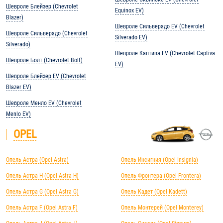
Шевроле Блейзер (Chevrolet
Equinox EV)
Blazer)
Шевроле Сильверадо EV (Chevrolet
Шевроле Сильверадо (Chevrolet
Silverado EV)
Silverado)
Шевроле Каптива EV (Chevrolet Captiva
Шевроле Болт (Chevrolet Bolt)
EV)
Шевроле Блейзер EV (Chevrolet
Blazer EV)
Шевроле Менло EV (Chevrolet
Menlo EV)
OPEL
Опель Астра (Opel Astra)
Опель Инсигния (Opel Insignia)
Опель Астра H (Opel Astra H)
Опель Фронтера (Opel Frontera)
Опель Астра G (Opel Astra G)
Опель Кадет (Opel Kadett)
Опель Астра F (Opel Astra F)
Опель Монтерей (Opel Monterey)