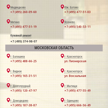
Медведково
Юж. Бутово
+7 (495) 260-09-60
+7 (495) 477-51-03
Митино
Ясенево
+7 (495) 477-51-19
+7 (495) 540-53-11
Кузовной ремонт
+7 (495) 374-98-07
МОСКОВСКАЯ ОБЛАСТЬ
г. Балашиха
г. Красногорск
+7 (495) 488-66-25
ул. Пионерская
г. Видное
г. Красногорск
+7 (495) 165-31-51
ул. Вокзальная
г. Долгопрудный
г. Мытищи
+7 (495) 120-47-97
+7 (495) 477-55-49
г. Домодедово
г. Одинцово
+7 (495) 187-38-87
+7 (495) 666-56-49