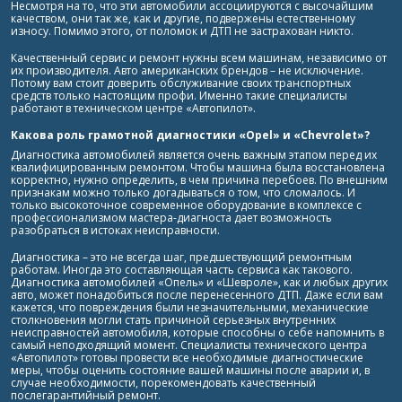
Несмотря на то, что эти автомобили ассоциируются с высочайшим
качеством, они так же, как и другие, подвержены естественному
износу. Помимо этого, от поломок и ДТП не застрахован никто.
Качественный сервис и ремонт нужны всем машинам, независимо от
их производителя. Авто американских брендов – не исключение.
Потому вам стоит доверить обслуживание своих транспортных
средств только настоящим профи.
Именно такие специалисты
работают в техническом центре «Автопилот».
Какова роль грамотной диагностики «Opel» и «Сhevrolet»?
Диагностика автомобилей является очень важным этапом перед их
квалифицированным ремонтом. Чтобы машина была восстановлена
корректно, нужно определить, в чем причина перебоев.
По внешним
признакам можно только догадываться о том, что сломалось. И
только высокоточное современное оборудование в комплексе с
профессионализмом мастера-диагноста дает возможность
разобраться в истоках неисправности.
Диагностика – это не всегда шаг, предшествующий ремонтным
работам. Иногда это составляющая часть сервиса как такового.
Диагностика автомобилей «Опель» и «Шевроле», как и любых других
авто, может понадобиться после перенесенного ДТП. Даже если вам
кажется, что повреждения были незначительными, механические
столкновения могли стать причиной серьезных внутренних
неисправностей автомобиля, которые способны о себе напомнить в
самый неподходящий момент. Специалисты технического центра
«Автопилот» готовы провести все необходимые диагностические
меры, чтобы оценить состояние вашей машины после аварии и, в
случае необходимости, порекомендовать качественный
послегарантийный ремонт.