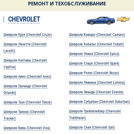
РЕМОНТ И ТЕХОБСЛУЖИВАНИЕ
CHEVROLET
Шевроле Круз (Chevrolet Cruze)
Шевроле Камаро (Chevrolet Camaro)
Шевроле Лачетти (Chevrolet
Шевроле Кобальт (Chevrolet Cobalt)
Lacetti)
Шевроле Эпика (Chevrolet Epica)
Шевроле Каптива (Chevrolet
Шевроле Спарк (Chevrolet Spark)
Captiva)
Шевроле Реззо (Chevrolet Rezzo)
Шевроле Авео (Chevrolet Aveo)
Шевроле Люмина (Chevrolet Lumina)
Шевроле Орландо (Chevrolet
Шевроле Эванда (Chevrolet Evanda)
Orlando)
Шевроле Субурбан (Chevrolet Suburban)
Шевроле Тахо (Chevrolet Tahoe)
Шевроле Трейлблейзер (Chevrolet
Шевроле Трекер (Chevrolet
Trailblazer)
Tracker)
Шевроле Сеил (Chevrolet Sail)
Шевроле Вива (Chevrolet Viva)