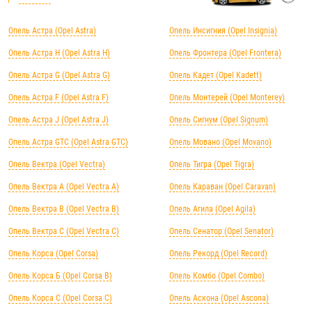
Опель Астра (Opel Astra)
Опель Инсигния (Opel Insignia)
Опель Астра H (Opel Astra H)
Опель Фронтера (Opel Frontera)
Опель Астра G (Opel Astra G)
Опель Кадет (Opel Kadett)
Опель Астра F (Opel Astra F)
Опель Монтерей (Opel Monterey)
Опель Астра J (Opel Astra J)
Опель Сигнум (Opel Signum)
Опель Астра GTC (Opel Astra GTC)
Опель Мовано (Opel Movano)
Опель Вектра (Opel Vectra)
Опель Тигра (Opel Tigra)
Опель Вектра А (Opel Vectra А)
Опель Караван (Opel Caravan)
Опель Вектра B (Opel Vectra B)
Опель Агила (Opel Agila)
Опель Вектра C (Opel Vectra C)
Опель Сенатор (Opel Senator)
Опель Корса (Opel Corsa)
Опель Рекорд (Opel Record)
Опель Корса Б (Opel Corsa B)
Опель Комбо (Opel Combo)
Опель Корса С (Opel Corsa C)
Опель Аскона (Opel Ascona)