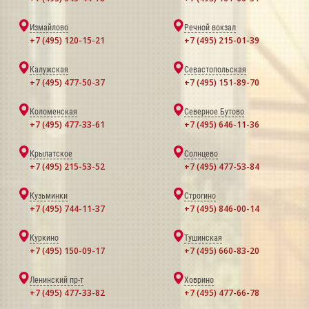
Измайлово
Речной вокзал
+7 (495) 120-15-21
+7 (495) 215-01-39
Калужская
Севастопольская
+7 (495) 477-50-37
+7 (495) 151-89-70
Коломенская
Северное Бутово
+7 (495) 477-33-61
+7 (495) 646-11-36
Крылатское
Солнцево
+7 (495) 215-53-52
+7 (495) 477-53-84
Кузьминки
Строгино
+7 (495) 744-11-37
+7 (495) 846-00-14
Куркино
Тушинская
+7 (495) 150-09-17
+7 (495) 660-83-20
Ленинский пр-т
Ховрино
+7 (495) 477-33-82
+7 (495) 477-66-78