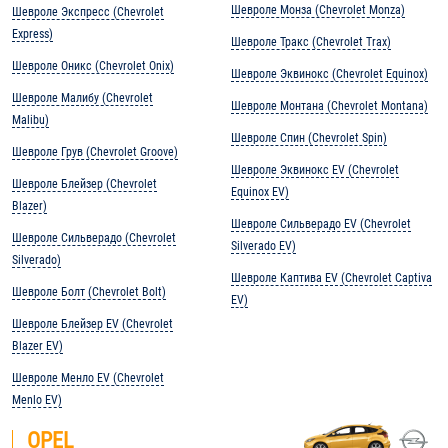
Шевроле Монза (Chevrolet Monza)
Шевроле Экспресс (Chevrolet
Express)
Шевроле Тракс (Chevrolet Trax)
Шевроле Оникс (Chevrolet Onix)
Шевроле Эквинокс (Chevrolet Equinox)
Шевроле Малибу (Chevrolet
Шевроле Монтана (Chevrolet Montana)
Malibu)
Шевроле Спин (Chevrolet Spin)
Шевроле Грув (Chevrolet Groove)
Шевроле Эквинокс EV (Chevrolet
Шевроле Блейзер (Chevrolet
Equinox EV)
Blazer)
Шевроле Сильверадо EV (Chevrolet
Шевроле Сильверадо (Chevrolet
Silverado EV)
Silverado)
Шевроле Каптива EV (Chevrolet Captiva
Шевроле Болт (Chevrolet Bolt)
EV)
Шевроле Блейзер EV (Chevrolet
Blazer EV)
Шевроле Менло EV (Chevrolet
Menlo EV)
OPEL