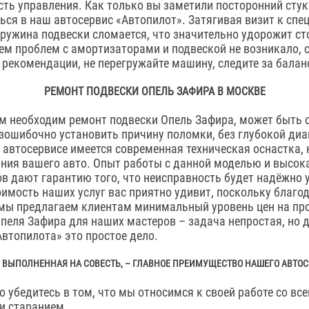
сть управления. Как только вы заметили посторонний стук
ься в наш автосервис «Автопилот». Затягивая визит к спе
 пружина подвески сломается, что значительно удорожит с
м проблем с амортизаторами и подвеской не возникало, 
рекомендации, не перегружайте машину, следите за балан
РЕМОНТ ПОДВЕСКИ ОПЕЛЬ ЗАФИРА В МОСКВЕ
м необходим ремонт подвески Опель Зафира, может быть 
зошибочно установить причину поломки, без глубокой диа
 автосервисе имеется современная техническая оснастка,
ния вашего авто. Опыт работы с данной моделью и высо
в дают гарантию того, что неисправность будет надёжно 
оимость наших услуг вас приятно удивит, поскольку благо
 мы предлагаем клиентам минимальный уровень цен на пр
пеля Зафира для наших мастеров – задача непростая, но 
втопилота» это простое дело.
, ВЫПОЛНЕННАЯ НА СОВЕСТЬ, – ГЛАВНОЕ ПРЕИМУЩЕСТВО НАШЕГО АВТО
 убедитесь в том, что мы относимся к своей работе со все
и старанием.