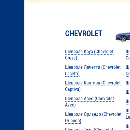
CHEVROLET
Шевроле Круз (Chevrolet
Ше
Cruze)
C
Шевроле Лачетти (Chevrolet
Ше
Lacetti)
Co
Шевроле Каптива (Chevrolet
Ше
Captiva)
Ше
Шевроле Авео (Chevrolet
Ше
Aveo)
Ш
Шевроле Орландо (Chevrolet
Lu
Orlando)
Ше
Шевроле Тахо (Chevrolet