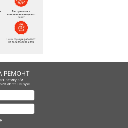
а
Без преписок и
навязывания ненужных
работ
Наши станции работают
по всей Москве и МО
А РЕМОНТ
агностику а/м
чек-листа на руки
ых