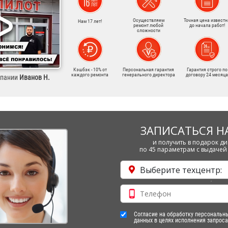
Осуществляем
Точная цена известн
Нам 17 лет!
ремонт любой
до начала работ!
сложности
Кэшбэк - 10% от
Персональная гарантия
Гарантия строго по
каждого ремонта
генерального директора
договору 24 месяца
мпании
Иванов Н.
ЗАПИСАТЬСЯ Н
и получить в подарок ди
по 45 параметрам с выдачей 
Выберите техцентр:
Согласие на обработку персональн
данных в целях исполнения запроса