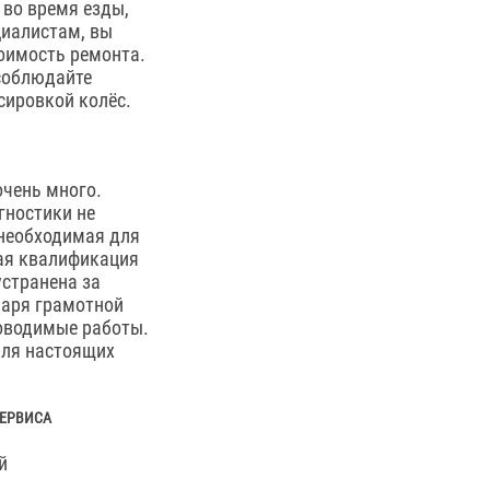
 во время езды,
циалистам, вы
тоимость ремонта.
соблюдайте
сировкой колёс.
очень много.
гностики не
 необходимая для
кая квалификация
устранена за
даря грамотной
оводимые работы.
для настоящих
СЕРВИСА
й