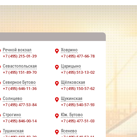
Речной вокзал
Ховрино
+7 (495) 215-01-39
+7 (495) 477-66-78
Севастопольская
Царицыно
+7 (495) 151-89-70
+7 (495) 513-13-02
Северное Бутово
Щёлковская
+7 (495) 646-11-36
+7 (495) 150-57-62
Солнцево
Щукинская
+7 (495) 477-53-84
+7 (495) 540-57-93
Строгино
Юж. Бутово
+7 (495) 846-00-14
+7 (495) 477-51-03
Тушинская
Ясенево