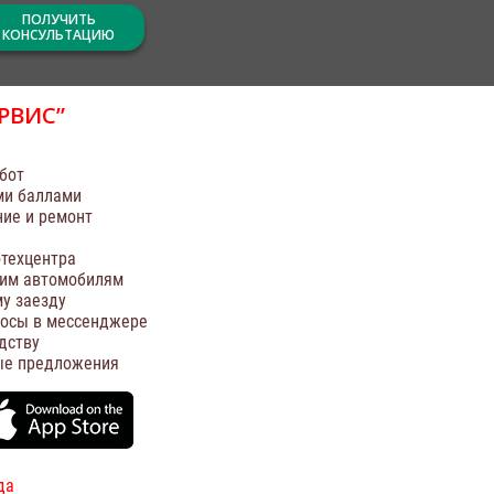
ПОЛУЧИТЬ
КОНСУЛЬТАЦИЮ
РВИС”
бот
ми баллами
ние и ремонт
техцентра
оим автомобилям
у заезду
росы в мессенджере
дству
ые предложения
да