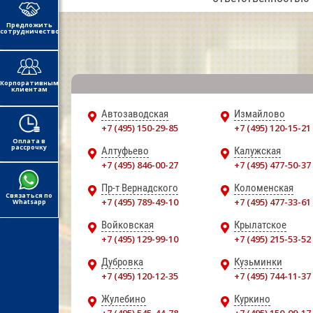
Предложить
сотрудничество
Корпоративным
клиентам
Автозаводская
Измайлово
+7 (495) 150-29-85
+7 (495) 120-15-21
Оплата в
рассрочку
Алтуфьево
Калужская
+7 (495) 846-00-27
+7 (495) 477-50-37
Пр-т Вернадского
Коломенская
Связаться по
+7 (495) 789-49-10
+7 (495) 477-33-61
Whatsapp
Войковская
Крылатское
+7 (495) 129-99-10
+7 (495) 215-53-52
Дубровка
Кузьминки
+7 (495) 120-12-35
+7 (495) 744-11-37
Жулебино
Куркино