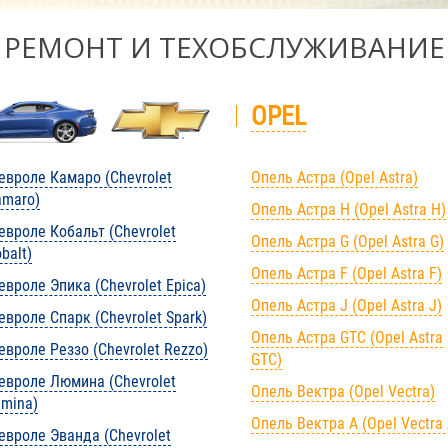
РЕМОНТ И ТЕХОБСЛУЖИВАНИЕ
OPEL
вроле Камаро (Chevrolet
Опель Астра (Opel Astra)
amaro)
Опель Астра H (Opel Astra H)
вроле Кобальт (Chevrolet
Опель Астра G (Opel Astra G)
balt)
Опель Астра F (Opel Astra F)
вроле Эпика (Chevrolet Epica)
Опель Астра J (Opel Astra J)
вроле Спарк (Chevrolet Spark)
Опель Астра GTC (Opel Astra
вроле Реззо (Chevrolet Rezzo)
GTC)
евроле Люмина (Chevrolet
Опель Вектра (Opel Vectra)
mina)
Опель Вектра А (Opel Vectra 
вроле Эванда (Chevrolet