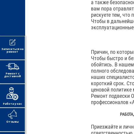
а также безопасно
вам пора отравлят
рискуете тем, что
Чтобы в дальнейше
эксплуатационные 
Записаться на
Причин, по которы
ремонт
Чтобы быстро и бе
обойтись. В нашем
полного обследова
Ремонт с
наших специалисто
доставкой
короткий срок. Ст
ценовой политике
Ремонт подвески О
профессионалов «А
Работа у нас
РАБОТА
Отзывы
Приезжайте и лично
ответственностью 