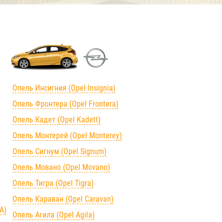
Опель Инсигния (Opel Insignia)
Опель Фронтера (Opel Frontera)
Опель Кадет (Opel Kadett)
Опель Монтерей (Opel Monterey)
Опель Сигнум (Opel Signum)
Опель Мовано (Opel Movano)
Опель Тигра (Opel Tigra)
Опель Караван (Opel Caravan)
А)
Опель Агила (Opel Agila)