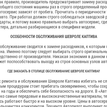
ак правило, производитель предусматривает замену расхо
 общего состояния машины раз в строго определенный пр
втосервис зависят от пробега. Прочитать о периодичности
авто. При работах должен строго соблюдаться заводской р
арты, и потому важно правильно выбрать автосервис, где
тера, детально разбирающиеся в специфике модели.
ОСОБЕННОСТИ ОБСЛУЖИВАНИЯ ШЕВРОЛЕ КАПТИВА
обслуживание сводится к замене расходников, к которым
на. Именно поэтому следует выбирать строго оригинальн
дственно от производителя. Никакая экономия в данном 
жет поспособствовать выходу из строя основных узлов авт
ГДЕ ЗАКАЗАТЬ В СТОЛИЦЕ ОБСЛУЖИВАНИЕ ШЕВРОЛЕ КАПТИВА?
ремонта и обслуживания Шевроле Каптива избегать не сл
ым процедурам стоит прибегать своевременно, чтобы сох
на годы и обеспечить себе безопасность на дороге. В «Ав
ко самые передовые и высококачественные материалы, те
сь работают быстро и на высоком уровне. Цены в автосер
ольшинства конкурентов. Техцентр Автопилот выполняет 