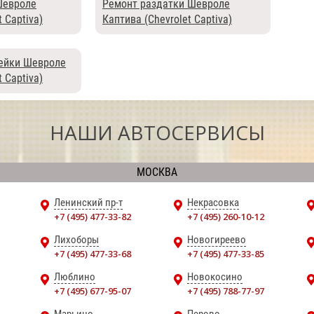
Шевроле
Ремонт раздатки Шевроле
 Captiva)
Каптива (Chevrolet Captiva)
рейки Шевроле
 Captiva)
НАШИ АВТОСЕРВИСЫ
МОСКВА
Ленинский пр-т
Некрасовка
+7 (495) 477-33-82
+7 (495) 260-10-12
Лихоборы
Новогиреево
+7 (495) 477-33-68
+7 (495) 477-33-85
Люблино
Новокосино
+7 (495) 677-95-07
+7 (495) 788-77-97