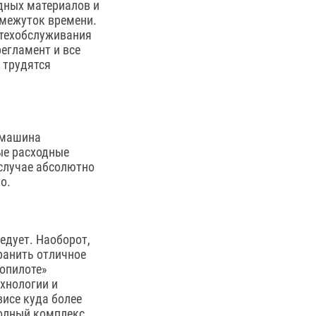
дных материалов и
омежуток времени.
 техобслуживания
егламент и все
 трудятся
 машина
ые расходные
случае абсолютно
о.
едует. Наоборот,
ранить отличное
топилоте»
хнологии и
висе куда более
полный комплекс