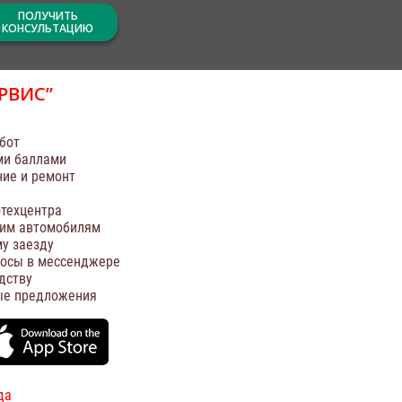
ПОЛУЧИТЬ
КОНСУЛЬТАЦИЮ
РВИС”
бот
ми баллами
ние и ремонт
техцентра
оим автомобилям
у заезду
росы в мессенджере
дству
ые предложения
да