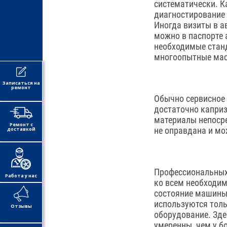
систематически. К
диагностирование
Иногда визиты в а
можно в паспорте 
необходимые станд
многоопытные мас
Записаться на
ремонт
Обычно сервисное 
достаточно каприз
материалы непосре
Ремонт с
не оправдана и мо
доставкой
Профессиональных 
Работа у нас
ко всем необходим
состояние машины 
используются толь
Отзывы
оборудование. Зде
умеренны, чем у б