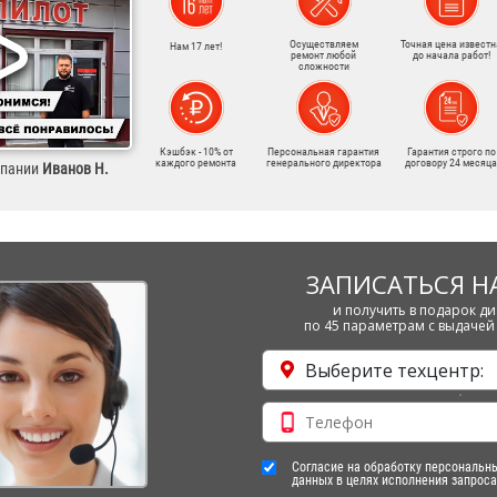
Осуществляем
Точная цена известн
Нам 17 лет!
ремонт любой
до начала работ!
сложности
Кэшбэк - 10% от
Персональная гарантия
Гарантия строго по
каждого ремонта
генерального директора
договору 24 месяца
мпании
Иванов Н.
ЗАПИСАТЬСЯ Н
и получить в подарок ди
по 45 параметрам с выдачей 
Выберите техцентр:
Согласие на обработку персональн
данных в целях исполнения запроса