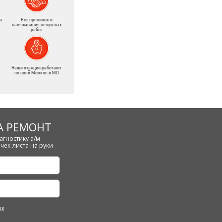
а
Без преписок и
навязывания ненужных
работ
Наши станции работают
по всей Москве и МО
А РЕМОНТ
агностику а/м
чек-листа на руки
ых