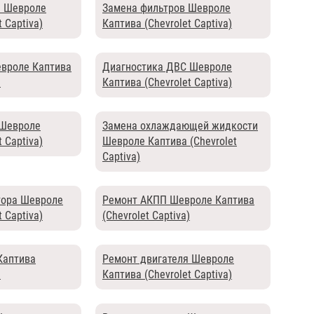
я Шевроле
Замена фильтров Шевроле
 Captiva)
Каптива (Chevrolet Captiva)
евроле Каптива
Диагностика ДВС Шевроле
)
Каптива (Chevrolet Captiva)
 Шевроле
Замена охлаждающей жидкости
 Captiva)
Шевроле Каптива (Chevrolet
Captiva)
ора Шевроле
Ремонт АКПП Шевроле Каптива
 Captiva)
(Chevrolet Captiva)
Каптива
Ремонт двигателя Шевроле
)
Каптива (Chevrolet Captiva)