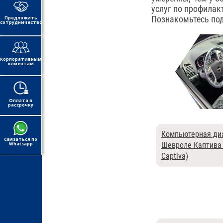
услуг по профилак
Познакомьтесь по
Предложить
сотрудничество
Корпоративным
клиентам
Оплата в
рассрочку
Компьютерная ди
Связаться по
Whatsapp
Шевроле Каптива 
Captiva)