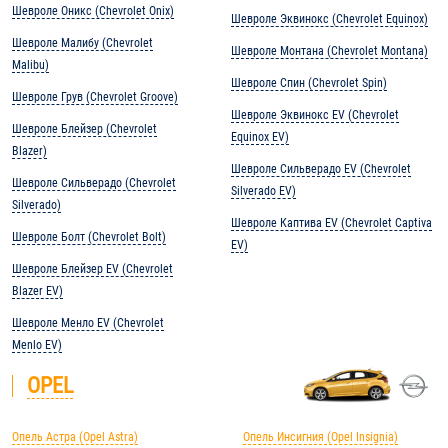
Шевроле Оникс (Chevrolet Onix)
Шевроле Эквинокс (Chevrolet Equinox)
Шевроле Малибу (Chevrolet
Шевроле Монтана (Chevrolet Montana)
Malibu)
Шевроле Спин (Chevrolet Spin)
Шевроле Грув (Chevrolet Groove)
Шевроле Эквинокс EV (Chevrolet
Шевроле Блейзер (Chevrolet
Equinox EV)
Blazer)
Шевроле Сильверадо EV (Chevrolet
Шевроле Сильверадо (Chevrolet
Silverado EV)
Silverado)
Шевроле Каптива EV (Chevrolet Captiva
Шевроле Болт (Chevrolet Bolt)
EV)
Шевроле Блейзер EV (Chevrolet
Blazer EV)
Шевроле Менло EV (Chevrolet
Menlo EV)
OPEL
Опель Астра (Opel Astra)
Опель Инсигния (Opel Insignia)