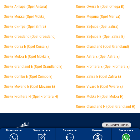
Опель Антара (Opel Antara)
Опель Омега Б (Opel Omega B)
Опель Мокка (Opel Mokka)
Опель Мерива (Opel Meriva)
Опель Синтра (Opel Sintra)
Опель Зафира (Opel Zafira)
Опель Crossland (Opel Crossland)
Опель Зафира B (Opel Zafira B)
Опель Corsa E (Opel Corsa E)
Опель Grandland (Opel Grandland)
Опель Mokka E (Opel Mokka E)
Опель Astra E (Opel Astra E)
Опель Grandland E (Opel Grandland E)
Опель Frontera E (Opel Frontera E)
Опель Combo E (Opel Combo E)
Опель Zafira E (Opel Zafira E)
Опель Movano E (Opel Movano E)
Опель Vivaro E (Opel Vivaro E)
Опель Frontera H (Opel Frontera H)
Опель Mokka H (Opel Mokka H)
Опель Grandland H (Opel Grandland H)
НАША ФРАНШИЗА
Обработка персональных данных
Ремонт
Позвонить
Заказать
Связаться
Записаться
Политика конфиденциальности
Полезная информация