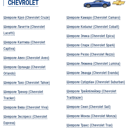
CHEVROLET
Шевроле Круз (Chevrolet Cruze)
Шевроле Камаро (Chevrolet Camaro)
Шевроле Лачетти (Chevrolet
Шевроле Кобальт (Chevrolet Cobalt)
Lacetti)
Шевроле Эпика (Chevrolet Epica)
Шевроле Каптива (Chevrolet
Шевроле Спарк (Chevrolet Spark)
Captiva)
Шевроле Реззо (Chevrolet Rezzo)
Шевроле Авео (Chevrolet Aveo)
Шевроле Люмина (Chevrolet Lumina)
Шевроле Орландо (Chevrolet
Шевроле Эванда (Chevrolet Evanda)
Orlando)
Шевроле Субурбан (Chevrolet Suburban)
Шевроле Тахо (Chevrolet Tahoe)
Шевроле Трейлблейзер (Chevrolet
Шевроле Трекер (Chevrolet
Trailblazer)
Tracker)
Шевроле Сеил (Chevrolet Sail)
Шевроле Вива (Chevrolet Viva)
Шевроле Монза (Chevrolet Monza)
Шевроле Экспресс (Chevrolet
Express)
Шевроле Тракс (Chevrolet Trax)