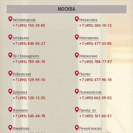
МОСКВА
Автозаводская
Некрасовка
+7 (495) 150-29-85
+7 (495) 260-10-12
Алтуфьево
Новогиреево
+7 (495) 846-00-27
+7 (495) 477-33-85
Пр-т Вернадского
Новокосино
+7 (495) 789-49-10
+7 (495) 788-77-97
Войковская
Перово
+7 (495) 129-99-10
+7 (495) 477-96-10
Дубровка
Полежаевская
+7 (495) 120-12-35
+7 (495) 662-59-02
Жулебино
Преобр. пл.
+7 (495) 545-44-78
+7 (495) 161-60-51
Измайлово
Речной вокзал