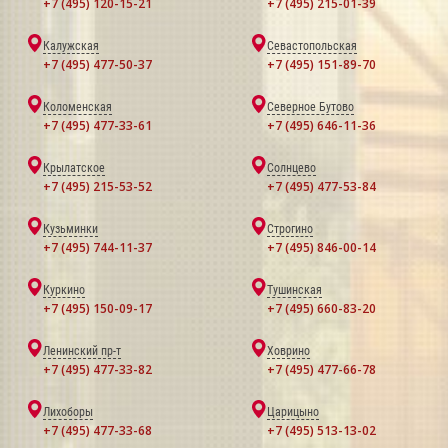
+7 (495) 120-15-21
+7 (495) 215-01-39
Калужская
Севастопольская
+7 (495) 477-50-37
+7 (495) 151-89-70
Коломенская
Северное Бутово
+7 (495) 477-33-61
+7 (495) 646-11-36
Крылатское
Солнцево
+7 (495) 215-53-52
+7 (495) 477-53-84
Кузьминки
Строгино
+7 (495) 744-11-37
+7 (495) 846-00-14
Куркино
Тушинская
+7 (495) 150-09-17
+7 (495) 660-83-20
Ленинский пр-т
Ховрино
+7 (495) 477-33-82
+7 (495) 477-66-78
Лихоборы
Царицыно
+7 (495) 477-33-68
+7 (495) 513-13-02