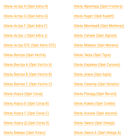
Опель Астра H (Opel Astra H)
Опель Фронтера (Opel Frontera)
Опель Астра G (Opel Astra G)
Опель Кадет (Opel Kadett)
Опель Астра F (Opel Astra F)
Опель Монтерей (Opel Monterey)
Опель Астра J (Opel Astra J)
Опель Сигнум (Opel Signum)
Опель Астра GTC (Opel Astra GTC)
Опель Мовано (Opel Movano)
Опель Вектра (Opel Vectra)
Опель Тигра (Opel Tigra)
Опель Вектра А (Opel Vectra А)
Опель Караван (Opel Caravan)
Опель Вектра B (Opel Vectra B)
Опель Агила (Opel Agila)
Опель Вектра C (Opel Vectra C)
Опель Сенатор (Opel Senator)
Опель Корса (Opel Corsa)
Опель Рекорд (Opel Record)
Опель Корса Б (Opel Corsa B)
Опель Комбо (Opel Combo)
Опель Корса С (Opel Corsa C)
Опель Аскона (Opel Ascona)
Опель Корса Д (Opel Corsa D)
Опель Омега (Opel Omega)
Опель Виваро (Opel Vivaro)
Опель Омега А (Opel Omega A)