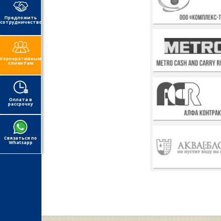
Предложить
сотрудничество
Корпоративным
клиентам
Оплата в
рассрочку
Связаться по
Whatsapp