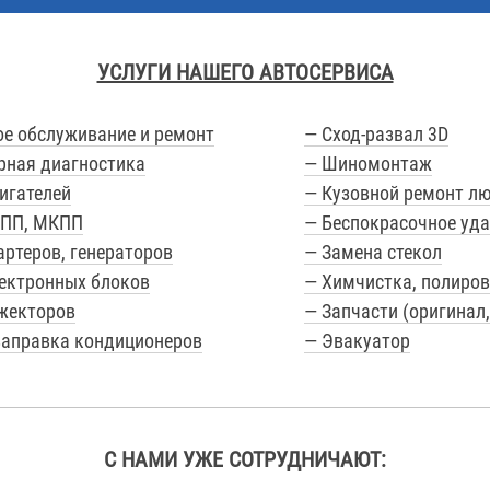
УСЛУГИ НАШЕГО АВТОСЕРВИСА
ое обслуживание и ремонт
— Сход-развал 3D
рная диагностика
— Шиномонтаж
игателей
— Кузовной ремонт л
КПП, МКПП
— Беспокрасочное уд
артеров, генераторов
— Замена стекол
ектронных блоков
— Химчистка, полиров
жекторов
— Запчасти (оригинал,
заправка кондиционеров
— Эвакуатор
С НАМИ УЖЕ СОТРУДНИЧАЮТ: