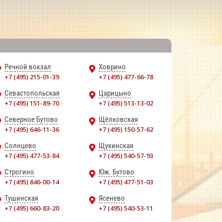
Речной вокзал
Ховрино
+7 (495) 215-01-39
+7 (495) 477-66-78
Севастопольская
Царицыно
+7 (495) 151-89-70
+7 (495) 513-13-02
Северное Бутово
Щёлковская
+7 (495) 646-11-36
+7 (495) 150-57-62
Солнцево
Щукинская
+7 (495) 477-53-84
+7 (495) 540-57-93
Строгино
Юж. Бутово
+7 (495) 846-00-14
+7 (495) 477-51-03
Тушинская
Ясенево
+7 (495) 660-83-20
+7 (495) 540-53-11