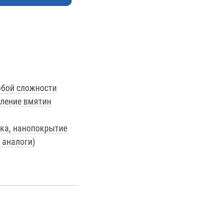
юбой сложности
аление вмятин
ка, нанопокрытие
 аналоги)