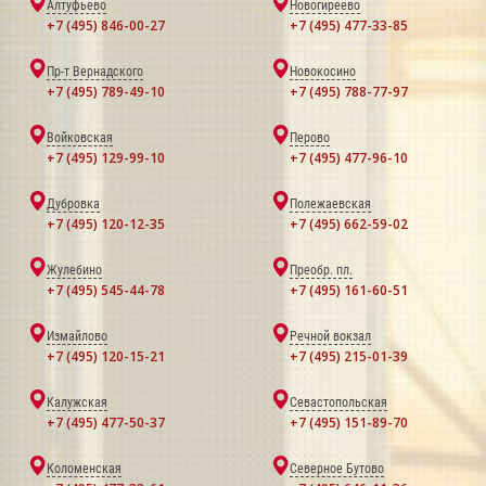
Алтуфьево
Новогиреево
+7 (495) 846-00-27
+7 (495) 477-33-85
Пр-т Вернадского
Новокосино
+7 (495) 789-49-10
+7 (495) 788-77-97
Войковская
Перово
+7 (495) 129-99-10
+7 (495) 477-96-10
Дубровка
Полежаевская
+7 (495) 120-12-35
+7 (495) 662-59-02
Жулебино
Преобр. пл.
+7 (495) 545-44-78
+7 (495) 161-60-51
Измайлово
Речной вокзал
+7 (495) 120-15-21
+7 (495) 215-01-39
Калужская
Севастопольская
+7 (495) 477-50-37
+7 (495) 151-89-70
Коломенская
Северное Бутово