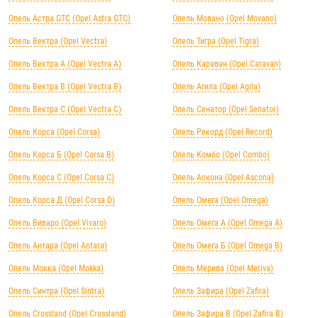
Опель Астра GTC (Opel Astra GTC)
Опель Мовано (Opel Movano)
Опель Вектра (Opel Vectra)
Опель Тигра (Opel Tigra)
Опель Вектра А (Opel Vectra А)
Опель Караван (Opel Caravan)
Опель Вектра B (Opel Vectra B)
Опель Агила (Opel Agila)
Опель Вектра C (Opel Vectra C)
Опель Сенатор (Opel Senator)
Опель Корса (Opel Corsa)
Опель Рекорд (Opel Record)
Опель Корса Б (Opel Corsa B)
Опель Комбо (Opel Combo)
Опель Корса С (Opel Corsa C)
Опель Аскона (Opel Ascona)
Опель Корса Д (Opel Corsa D)
Опель Омега (Opel Omega)
Опель Виваро (Opel Vivaro)
Опель Омега А (Opel Omega A)
Опель Антара (Opel Antara)
Опель Омега Б (Opel Omega B)
Опель Мокка (Opel Mokka)
Опель Мерива (Opel Meriva)
Опель Синтра (Opel Sintra)
Опель Зафира (Opel Zafira)
Опель Crossland (Opel Crossland)
Опель Зафира B (Opel Zafira B)