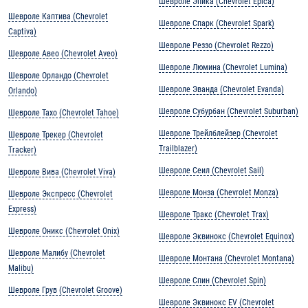
Шевроле Эпика (Chevrolet Epica)
Шевроле Каптива (Chevrolet
Шевроле Спарк (Chevrolet Spark)
Captiva)
Шевроле Реззо (Chevrolet Rezzo)
Шевроле Авео (Chevrolet Aveo)
Шевроле Люмина (Chevrolet Lumina)
Шевроле Орландо (Chevrolet
Шевроле Эванда (Chevrolet Evanda)
Orlando)
Шевроле Субурбан (Chevrolet Suburban)
Шевроле Тахо (Chevrolet Tahoe)
Шевроле Трейлблейзер (Chevrolet
Шевроле Трекер (Chevrolet
Trailblazer)
Tracker)
Шевроле Сеил (Chevrolet Sail)
Шевроле Вива (Chevrolet Viva)
Шевроле Монза (Chevrolet Monza)
Шевроле Экспресс (Chevrolet
Express)
Шевроле Тракс (Chevrolet Trax)
Шевроле Оникс (Chevrolet Onix)
Шевроле Эквинокс (Chevrolet Equinox)
Шевроле Малибу (Chevrolet
Шевроле Монтана (Chevrolet Montana)
Malibu)
Шевроле Спин (Chevrolet Spin)
Шевроле Грув (Chevrolet Groove)
Шевроле Эквинокс EV (Chevrolet