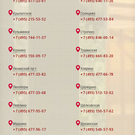
+7 (495) 477-33-61
+7 (495) 646-11-36
Крылатское
Солнцево
+7 (495) 215-53-52
+7 (495) 477-53-84
Кузьминки
Строгино
+7 (495) 744-11-37
+7 (495) 846-00-14
Куркино
Тушинская
+7 (495) 150-09-17
+7 (495) 660-83-20
Ленинский пр-т
Ховрино
+7 (495) 477-33-82
+7 (495) 477-66-78
Лихоборы
Царицыно
+7 (495) 477-33-68
+7 (495) 513-13-02
Люблино
Щёлковская
+7 (495) 677-95-07
+7 (495) 150-57-62
Марьино
Щукинская
+7 (495) 477-96-17
+7 (495) 540-57-93