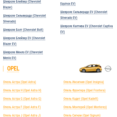
Шевроле Блейзер (Chevrolet
Equinox EV)
Blazer)
Шевроле Сильверадо EV (Chevrolet
Шевроле Сильверадо (Chevrolet
Silverado EV)
Silverado)
Шевроле Каптива EV (Chevrolet Captiva
Шевроле Болт (Chevrolet Bolt)
EV)
Шевроле Блейзер EV (Chevrolet
Blazer EV)
Шевроле Менло EV (Chevrolet
Menlo EV)
OPEL
Опель Астра (Opel Astra)
Опель Инсигния (Opel Insignia)
Опель Астра H (Opel Astra H)
Опель Фронтера (Opel Frontera)
Опель Астра G (Opel Astra G)
Опель Кадет (Opel Kadett)
Опель Астра F (Opel Astra F)
Опель Монтерей (Opel Monterey)
Опель Астра J (Opel Astra J)
Опель Сигнум (Opel Signum)