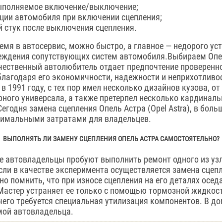
выполняемое включение/выключение;
ции автомобиля при включении сцепления;
 стук после выключения сцепления.
мя в автосервис, можно быстро, а главное — недорого ус
еждения сопутствующих систем автомобиля.Выбираем Опел
ечественный автолюбитель отдает предпочтение проверен
, благодаря его экономичности, надежности и неприхотливо
 1991 году, с тех пор имел несколько дизайнов кузова, от
ерного универсала, а также претерпел несколько кардинал
егодня замена сцепления Опель Астра (Opel Astra), в боль
нимальными затратами для владельцев.
ВЫПОЛНЯТЬ ЛИ ЗАМЕНУ СЦЕПЛЕНИЯ ОПЕЛЬ АСТРА САМОСТОЯТЕЛЬНО?
е автовладельцы пробуют выполнить ремонт одного из уз
сли в качестве эксперимента осуществляется замена сцеп
ужно помнить, что при износе сцепления на его деталях осе
Мастер устраняет ее только с помощью тормозной жидкос
 чего требуется специальная утилизация компонентов. В д
мой автовладельца.