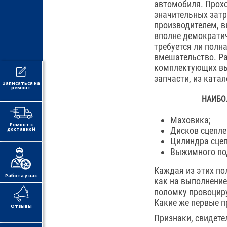
автомобиля. Прохо
значительных затр
производителем, в
вполне демократич
требуется ли полн
вмешательство. Ра
комплектующих вы
запчасти, из катал
Записаться на
ремонт
НАИБО
Маховика;
Ремонт с
Дисков сцепле
доставкой
Цилиндра сцеп
Выжимного по
Каждая из этих по
Работа у нас
как на выполнение
поломку провоциру
Какие же первые 
Отзывы
Признаки, свидет