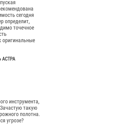
опуская
 рекомендована
имость сегодня
р определит,
ходимо точечное
сть
к оригинальные
 АСТРА
ого инструмента,
. Зачастую такую
орожного полотна.
ся угрозе?