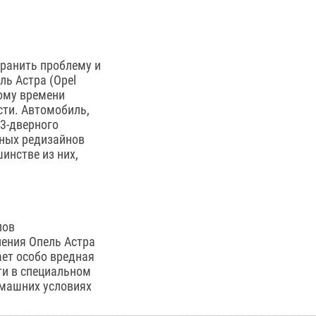
транить проблему и
ь Астра (Opel
ному времени
сти. Автомобиль,
 3-дверного
ьных редизайнов
шинстве из них,
лов
ления Опель Астра
дает особо вредная
ти в специальном
омашних условиях