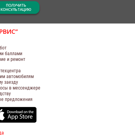
ПОЛУЧИТЬ
КОНСУЛЬТАЦИЮ
РВИС”
бот
ми баллами
ние и ремонт
техцентра
оим автомобилям
у заезду
росы в мессенджере
дству
ые предложения
да