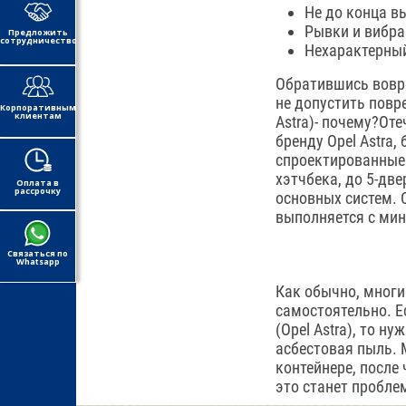
Не до конца 
Рывки и вибра
Предложить
сотрудничество
Нехарактерный
Обратившись вовре
не допустить повр
Корпоративным
клиентам
Astra)- почему?От
бренду Opel Astra
спроектированные в
хэтчбека, до 5-дв
Оплата в
рассрочку
основных систем. С
выполняется с ми
Связаться по
Whatsapp
Как обычно, многи
самостоятельно. Е
(Opel Astra), то н
асбестовая пыль. 
контейнере, после
это станет пробле