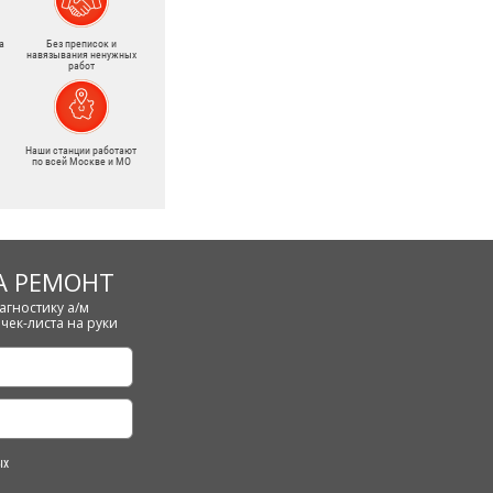
а
Без преписок и
навязывания ненужных
работ
Наши станции работают
по всей Москве и МО
А РЕМОНТ
агностику а/м
чек-листа на руки
ых