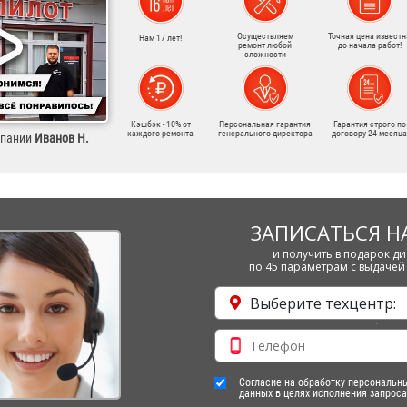
Осуществляем
Точная цена известн
Нам 17 лет!
ремонт любой
до начала работ!
сложности
Кэшбэк - 10% от
Персональная гарантия
Гарантия строго по
каждого ремонта
генерального директора
договору 24 месяца
мпании
Иванов Н.
ЗАПИСАТЬСЯ Н
и получить в подарок ди
по 45 параметрам с выдачей 
Выберите техцентр:
Согласие на обработку персональн
данных в целях исполнения запроса