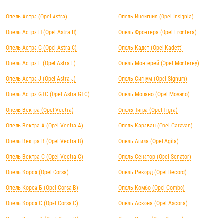
Опель Астра (Opel Astra)
Опель Инсигния (Opel Insignia)
Опель Астра H (Opel Astra H)
Опель Фронтера (Opel Frontera)
Опель Астра G (Opel Astra G)
Опель Кадет (Opel Kadett)
Опель Астра F (Opel Astra F)
Опель Монтерей (Opel Monterey)
Опель Астра J (Opel Astra J)
Опель Сигнум (Opel Signum)
Опель Астра GTC (Opel Astra GTC)
Опель Мовано (Opel Movano)
Опель Вектра (Opel Vectra)
Опель Тигра (Opel Tigra)
Опель Вектра А (Opel Vectra А)
Опель Караван (Opel Caravan)
Опель Вектра B (Opel Vectra B)
Опель Агила (Opel Agila)
Опель Вектра C (Opel Vectra C)
Опель Сенатор (Opel Senator)
Опель Корса (Opel Corsa)
Опель Рекорд (Opel Record)
Опель Корса Б (Opel Corsa B)
Опель Комбо (Opel Combo)
Опель Корса С (Opel Corsa C)
Опель Аскона (Opel Ascona)