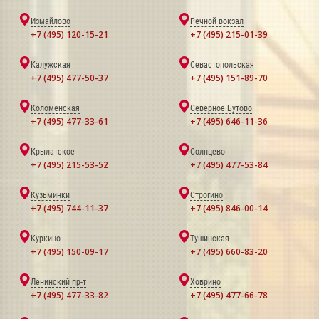
Измайлово
Речной вокзал
+7 (495) 120-15-21
+7 (495) 215-01-39
Калужская
Севастопольская
+7 (495) 477-50-37
+7 (495) 151-89-70
Коломенская
Северное Бутово
+7 (495) 477-33-61
+7 (495) 646-11-36
Крылатское
Солнцево
+7 (495) 215-53-52
+7 (495) 477-53-84
Кузьминки
Строгино
+7 (495) 744-11-37
+7 (495) 846-00-14
Куркино
Тушинская
+7 (495) 150-09-17
+7 (495) 660-83-20
Ленинский пр-т
Ховрино
+7 (495) 477-33-82
+7 (495) 477-66-78