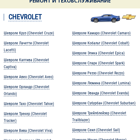
РЕМОНТ И ТЕХОБСЛУЖИВАНИЕ
CHEVROLET
Шевроле Круз (Chevrolet Cruze)
Шевроле Камаро (Chevrolet Camaro)
Шевроле Лачетти (Chevrolet
Шевроле Кобальт (Chevrolet Cobalt)
Lacetti)
Шевроле Эпика (Chevrolet Epica)
Шевроле Каптива (Chevrolet
Шевроле Спарк (Chevrolet Spark)
Captiva)
Шевроле Реззо (Chevrolet Rezzo)
Шевроле Авео (Chevrolet Aveo)
Шевроле Люмина (Chevrolet Lumina)
Шевроле Орландо (Chevrolet
Шевроле Эванда (Chevrolet Evanda)
Orlando)
Шевроле Субурбан (Chevrolet Suburban)
Шевроле Тахо (Chevrolet Tahoe)
Шевроле Трейлблейзер (Chevrolet
Шевроле Трекер (Chevrolet
Trailblazer)
Tracker)
Шевроле Сеил (Chevrolet Sail)
Шевроле Вива (Chevrolet Viva)