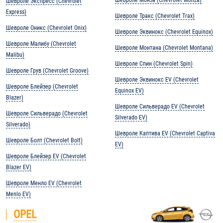
Шевроле Монза (Chevrolet Monza)
Шевроле Экспресс (Chevrolet
Express)
Шевроле Тракс (Chevrolet Trax)
Шевроле Оникс (Chevrolet Onix)
Шевроле Эквинокс (Chevrolet Equinox)
Шевроле Малибу (Chevrolet
Шевроле Монтана (Chevrolet Montana)
Malibu)
Шевроле Спин (Chevrolet Spin)
Шевроле Грув (Chevrolet Groove)
Шевроле Эквинокс EV (Chevrolet
Шевроле Блейзер (Chevrolet
Equinox EV)
Blazer)
Шевроле Сильверадо EV (Chevrolet
Шевроле Сильверадо (Chevrolet
Silverado EV)
Silverado)
Шевроле Каптива EV (Chevrolet Captiva
Шевроле Болт (Chevrolet Bolt)
EV)
Шевроле Блейзер EV (Chevrolet
Blazer EV)
Шевроле Менло EV (Chevrolet
Menlo EV)
OPEL