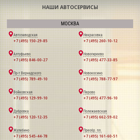
НАШИ АВТОСЕРВИСЫ
МОСКВА
Автозаводская
Некрасовка
+7 (495) 150-29-85
+7 (495) 260-10-12
Алтуфьево
Новогиреево
+7 (495) 846-00-27
+7 (495) 477-33-85
Пр-т Вернадского
Новокосино
+7 (495) 789-49-10
+7 (495) 788-77-97
Войковская
Перово
+7 (495) 129-99-10
+7 (495) 477-96-10
Дубровка
Полежаевская
+7 (495) 120-12-35
+7 (495) 662-59-02
Жулебино
Преобр. пл.
+7 (495) 545-44-78
+7 (495) 161-60-51