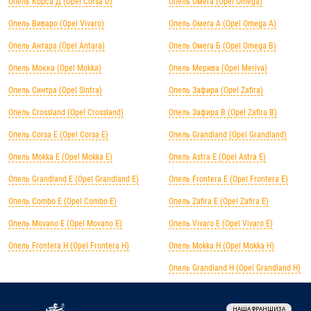
Опель Корса Д (Opel Corsa D)
Опель Омега (Opel Omega)
Опель Виваро (Opel Vivaro)
Опель Омега А (Opel Omega A)
Опель Антара (Opel Antara)
Опель Омега Б (Opel Omega B)
Опель Мокка (Opel Mokka)
Опель Мерива (Opel Meriva)
Опель Синтра (Opel Sintra)
Опель Зафира (Opel Zafira)
Опель Crossland (Opel Crossland)
Опель Зафира B (Opel Zafira B)
Опель Corsa E (Opel Corsa E)
Опель Grandland (Opel Grandland)
Опель Mokka E (Opel Mokka E)
Опель Astra E (Opel Astra E)
Опель Grandland E (Opel Grandland E)
Опель Frontera E (Opel Frontera E)
Опель Combo E (Opel Combo E)
Опель Zafira E (Opel Zafira E)
Опель Movano E (Opel Movano E)
Опель Vivaro E (Opel Vivaro E)
Опель Frontera H (Opel Frontera H)
Опель Mokka H (Opel Mokka H)
Опель Grandland H (Opel Grandland H)
НАША ФРАНШИЗА