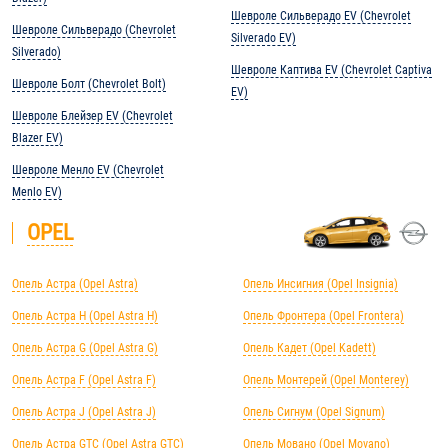
Шевроле Сильверадо EV (Chevrolet
Шевроле Сильверадо (Chevrolet
Silverado EV)
Silverado)
Шевроле Каптива EV (Chevrolet Captiva
Шевроле Болт (Chevrolet Bolt)
EV)
Шевроле Блейзер EV (Chevrolet
Blazer EV)
Шевроле Менло EV (Chevrolet
Menlo EV)
OPEL
Опель Астра (Opel Astra)
Опель Инсигния (Opel Insignia)
Опель Астра H (Opel Astra H)
Опель Фронтера (Opel Frontera)
Опель Астра G (Opel Astra G)
Опель Кадет (Opel Kadett)
Опель Астра F (Opel Astra F)
Опель Монтерей (Opel Monterey)
Опель Астра J (Opel Astra J)
Опель Сигнум (Opel Signum)
Опель Астра GTC (Opel Astra GTC)
Опель Мовано (Opel Movano)