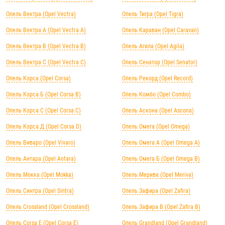
Опель Вектра (Opel Vectra)
Опель Тигра (Opel Tigra)
Опель Вектра А (Opel Vectra А)
Опель Караван (Opel Caravan)
Опель Вектра B (Opel Vectra B)
Опель Агила (Opel Agila)
Опель Вектра C (Opel Vectra C)
Опель Сенатор (Opel Senator)
Опель Корса (Opel Corsa)
Опель Рекорд (Opel Record)
Опель Корса Б (Opel Corsa B)
Опель Комбо (Opel Combo)
Опель Корса С (Opel Corsa C)
Опель Аскона (Opel Ascona)
Опель Корса Д (Opel Corsa D)
Опель Омега (Opel Omega)
Опель Виваро (Opel Vivaro)
Опель Омега А (Opel Omega A)
Опель Антара (Opel Antara)
Опель Омега Б (Opel Omega B)
Опель Мокка (Opel Mokka)
Опель Мерива (Opel Meriva)
Опель Синтра (Opel Sintra)
Опель Зафира (Opel Zafira)
Опель Crossland (Opel Crossland)
Опель Зафира B (Opel Zafira B)
Опель Corsa E (Opel Corsa E)
Опель Grandland (Opel Grandland)