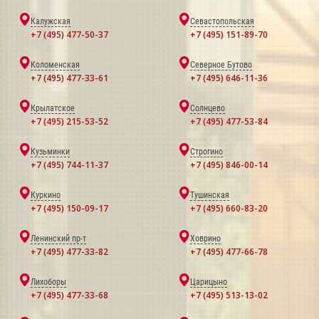
Калужская
Севастопольская
+7 (495) 477-50-37
+7 (495) 151-89-70
Коломенская
Северное Бутово
+7 (495) 477-33-61
+7 (495) 646-11-36
Крылатское
Солнцево
+7 (495) 215-53-52
+7 (495) 477-53-84
Кузьминки
Строгино
+7 (495) 744-11-37
+7 (495) 846-00-14
Куркино
Тушинская
+7 (495) 150-09-17
+7 (495) 660-83-20
Ленинский пр-т
Ховрино
+7 (495) 477-33-82
+7 (495) 477-66-78
Лихоборы
Царицыно
+7 (495) 477-33-68
+7 (495) 513-13-02