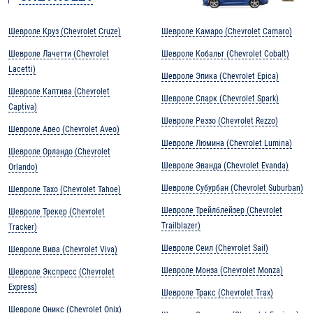
Шевроле Круз (Chevrolet Cruze)
Шевроле Камаро (Chevrolet Camaro)
Шевроле Лачетти (Chevrolet
Шевроле Кобальт (Chevrolet Cobalt)
Lacetti)
Шевроле Эпика (Chevrolet Epica)
Шевроле Каптива (Chevrolet
Шевроле Спарк (Chevrolet Spark)
Captiva)
Шевроле Реззо (Chevrolet Rezzo)
Шевроле Авео (Chevrolet Aveo)
Шевроле Люмина (Chevrolet Lumina)
Шевроле Орландо (Chevrolet
Шевроле Эванда (Chevrolet Evanda)
Orlando)
Шевроле Субурбан (Chevrolet Suburban)
Шевроле Тахо (Chevrolet Tahoe)
Шевроле Трейлблейзер (Chevrolet
Шевроле Трекер (Chevrolet
Trailblazer)
Tracker)
Шевроле Сеил (Chevrolet Sail)
Шевроле Вива (Chevrolet Viva)
Шевроле Монза (Chevrolet Monza)
Шевроле Экспресс (Chevrolet
Express)
Шевроле Тракс (Chevrolet Trax)
Шевроле Оникс (Chevrolet Onix)