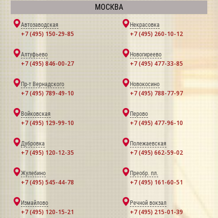
МОСКВА
Автозаводская
Некрасовка
+7 (495) 150-29-85
+7 (495) 260-10-12
Алтуфьево
Новогиреево
+7 (495) 846-00-27
+7 (495) 477-33-85
Пр-т Вернадского
Новокосино
+7 (495) 789-49-10
+7 (495) 788-77-97
Войковская
Перово
+7 (495) 129-99-10
+7 (495) 477-96-10
Дубровка
Полежаевская
+7 (495) 120-12-35
+7 (495) 662-59-02
Жулебино
Преобр. пл.
+7 (495) 545-44-78
+7 (495) 161-60-51
Измайлово
Речной вокзал
+7 (495) 120-15-21
+7 (495) 215-01-39