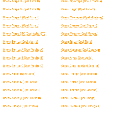
Опель Астра H (Opel Astra H)
Опель Фронтера (Opel Frontera)
Опель Астра G (Opel Astra G)
Опель Кадет (Opel Kadett)
Опель Астра F (Opel Astra F)
Опель Монтерей (Opel Monterey)
Опель Астра J (Opel Astra J)
Опель Сигнум (Opel Signum)
Опель Астра GTC (Opel Astra GTC)
Опель Мовано (Opel Movano)
Опель Вектра (Opel Vectra)
Опель Тигра (Opel Tigra)
Опель Вектра А (Opel Vectra А)
Опель Караван (Opel Caravan)
Опель Вектра B (Opel Vectra B)
Опель Агила (Opel Agila)
Опель Вектра C (Opel Vectra C)
Опель Сенатор (Opel Senator)
Опель Корса (Opel Corsa)
Опель Рекорд (Opel Record)
Опель Корса Б (Opel Corsa B)
Опель Комбо (Opel Combo)
Опель Корса С (Opel Corsa C)
Опель Аскона (Opel Ascona)
Опель Корса Д (Opel Corsa D)
Опель Омега (Opel Omega)
Опель Виваро (Opel Vivaro)
Опель Омега А (Opel Omega A)