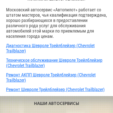
Московский автосервис «Автопилот» работает со
штатом мастеров, чья квалификация подтверждена,
хорошо разбирающихся в предоставлении
различного рода услуг для обслуживания
автомобилей этой марки по приемлемым для
населения города ценам.
Диагностика Шевроле Трейлблейзер (Chevrolet
Trailblazer)
Техническое обслуживание Шевроле Трейлблейзер
(Chevrolet Trailblazer)
Ремонт АКПП Шевроле Трейлблейзер (Chevrolet
Trailblazer)
Ремонт Шевроле Трейлблейзер (Chevrolet Trailblazer)
НАШИ АВТОСЕРВИСЫ