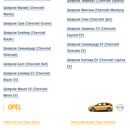
Шевроле Эквинокс (Chevrolet Equinox)
Шевроле Малибу (Chevrolet
Шевроле Монтана (Chevrolet Montana)
Malibu)
Шевроле Спин (Chevrolet Spin)
Шевроле Грув (Chevrolet Groove)
Шевроле Эквинокс EV (Chevrolet
Шевроле Блейзер (Chevrolet
Equinox EV)
Blazer)
Шевроле Сильверадо EV (Chevrolet
Шевроле Сильверадо (Chevrolet
Silverado EV)
Silverado)
Шевроле Каптива EV (Chevrolet Captiva
Шевроле Болт (Chevrolet Bolt)
EV)
Шевроле Блейзер EV (Chevrolet
Blazer EV)
Шевроле Менло EV (Chevrolet
Menlo EV)
OPEL
Опель Астра (Opel Astra)
Опель Инсигния (Opel Insignia)