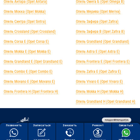
Опель Антара (Opel Antara)
Опель Омега Б (Opel Omega B)
Опель Мокка (Opel Mokka)
Опель Мерива (Opel Meriva)
Опель Синтра (Opel Sintra)
Опель Зафира (Opel Zafira)
Опель Crossland (Opel Crossland)
Опель Зафира B (Opel Zafira B)
Опель Corsa E (Opel Corsa E)
Опель Grandland (Opel Grandland)
Опель Mokka E (Opel Mokka E)
Опель Astra E (Opel Astra E)
Опель Grandland E (Opel Grandland E)
Опель Frontera E (Opel Frontera E)
Опель Combo E (Opel Combo E)
Опель Zafira E (Opel Zafira E)
Опель Movano E (Opel Movano E)
Опель Vivaro E (Opel Vivaro E)
Опель Frontera H (Opel Frontera H)
Опель Mokka H (Opel Mokka H)
Опель Grandland H (Opel Grandland H)
НАША ФРАНШИЗА
Обработка персональных данных
Ремонт
Позвонить
Заказать
Связаться
Записаться
Политика конфиденциальности
Полезная информация
на ремонт
на сервис
Звонок
Whatsapp