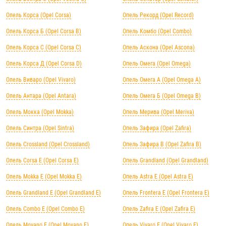
Опель Корса (Opel Corsa)
Опель Рекорд (Opel Record)
Опель Корса Б (Opel Corsa B)
Опель Комбо (Opel Combo)
Опель Корса С (Opel Corsa C)
Опель Аскона (Opel Ascona)
Опель Корса Д (Opel Corsa D)
Опель Омега (Opel Omega)
Опель Виваро (Opel Vivaro)
Опель Омега А (Opel Omega A)
Опель Антара (Opel Antara)
Опель Омега Б (Opel Omega B)
Опель Мокка (Opel Mokka)
Опель Мерива (Opel Meriva)
Опель Синтра (Opel Sintra)
Опель Зафира (Opel Zafira)
Опель Crossland (Opel Crossland)
Опель Зафира B (Opel Zafira B)
Опель Corsa E (Opel Corsa E)
Опель Grandland (Opel Grandland)
Опель Mokka E (Opel Mokka E)
Опель Astra E (Opel Astra E)
Опель Grandland E (Opel Grandland E)
Опель Frontera E (Opel Frontera E)
Опель Combo E (Opel Combo E)
Опель Zafira E (Opel Zafira E)
Опель Movano E (Opel Movano E)
Опель Vivaro E (Opel Vivaro E)