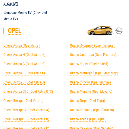
Blazer EV)
Шевроле Менло EV (Chevrolet
Menlo EV)
OPEL
Опель Астра (Opel Astra)
Опель Инсигния (Opel Insignia)
Опель Астра H (Opel Astra H)
Опель Фронтера (Opel Frontera)
Опель Астра G (Opel Astra G)
Опель Кадет (Opel Kadett)
Опель Астра F (Opel Astra F)
Опель Монтерей (Opel Monterey)
Опель Астра J (Opel Astra J)
Опель Сигнум (Opel Signum)
Опель Астра GTC (Opel Astra GTC)
Опель Мовано (Opel Movano)
Опель Вектра (Opel Vectra)
Опель Тигра (Opel Tigra)
Опель Вектра А (Opel Vectra А)
Опель Караван (Opel Caravan)
Опель Вектра B (Opel Vectra B)
Опель Агила (Opel Agila)
Опель Вектра C (Opel Vectra C)
Опель Сенатор (Opel Senator)