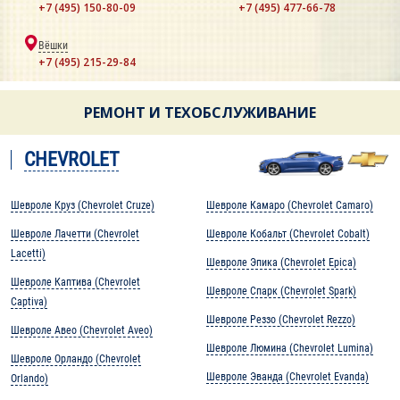
+7 (495) 150-80-09
+7 (495) 477-66-78
Вёшки
+7 (495) 215-29-84
РЕМОНТ И ТЕХОБСЛУЖИВАНИЕ
CHEVROLET
Шевроле Круз (Chevrolet Cruze)
Шевроле Камаро (Chevrolet Camaro)
Шевроле Лачетти (Chevrolet
Шевроле Кобальт (Chevrolet Cobalt)
Lacetti)
Шевроле Эпика (Chevrolet Epica)
Шевроле Каптива (Chevrolet
Шевроле Спарк (Chevrolet Spark)
Captiva)
Шевроле Реззо (Chevrolet Rezzo)
Шевроле Авео (Chevrolet Aveo)
Шевроле Люмина (Chevrolet Lumina)
Шевроле Орландо (Chevrolet
Шевроле Эванда (Chevrolet Evanda)
Orlando)