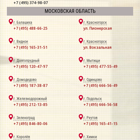
+7 (495) 374-98-07
МОСКОВСКАЯ ОБЛАСТЬ
г. Балашиха
г. Красногорск
+7 (495) 488-66-25
ул. Пионерская
г. Видное
г. Красногорск
+7 (495) 165-31-51
ул. Вокзальная
г. Долгопрудный
г. Мытищи
+7 (495) 120-47-97
+7 (495) 477-55-49
г. Домодедово
г. Одинцово
+7 (495) 187-38-87
+7 (495) 666-56-49
г. Железнодорожный
г. Подольск
+7 (495) 212-13-85
+7 (495) 666-56-58
г. Зеленоград
г. Реутов
+7 (495) 846-80-06
+7 (495) 165-41-15
г. Королёв
г. Химки