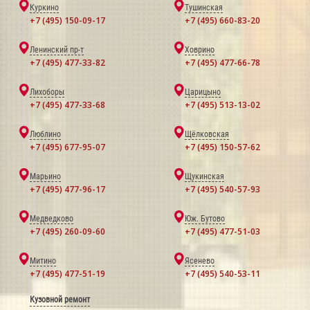
Куркино
Тушинская
+7 (495) 150-09-17
+7 (495) 660-83-20
Ленинский пр-т
Ховрино
+7 (495) 477-33-82
+7 (495) 477-66-78
Лихоборы
Царицыно
+7 (495) 477-33-68
+7 (495) 513-13-02
Люблино
Щёлковская
+7 (495) 677-95-07
+7 (495) 150-57-62
Марьино
Щукинская
+7 (495) 477-96-17
+7 (495) 540-57-93
Медведково
Юж. Бутово
+7 (495) 260-09-60
+7 (495) 477-51-03
Митино
Ясенево
+7 (495) 477-51-19
+7 (495) 540-53-11
Кузовной ремонт