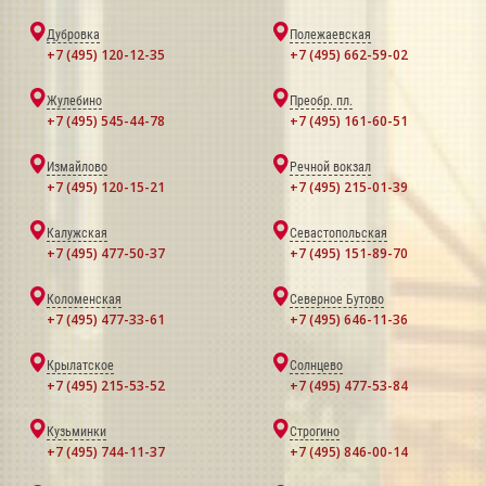
Дубровка
Полежаевская
+7 (495) 120-12-35
+7 (495) 662-59-02
Жулебино
Преобр. пл.
+7 (495) 545-44-78
+7 (495) 161-60-51
Измайлово
Речной вокзал
+7 (495) 120-15-21
+7 (495) 215-01-39
Калужская
Севастопольская
+7 (495) 477-50-37
+7 (495) 151-89-70
Коломенская
Северное Бутово
+7 (495) 477-33-61
+7 (495) 646-11-36
Крылатское
Солнцево
+7 (495) 215-53-52
+7 (495) 477-53-84
Кузьминки
Строгино
+7 (495) 744-11-37
+7 (495) 846-00-14