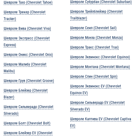
Шевроле Субурбан (Chevrolet Suburban)
Шевроле Тахо (Chevrolet Tahoe)
Шевроле Трейлблейзер (Chevrolet
Шевроле Трекер (Chevrolet
Trailblazer)
Tracker)
Шевроле Сеил (Chevrolet Sail)
Шевроле Вива (Chevrolet Viva)
Шевроле Монза (Chevrolet Monza)
Шевроле Экспресс (Chevrolet
Express)
Шевроле Тракс (Chevrolet Trax)
Шевроле Оникс (Chevrolet Onix)
Шевроле Эквинокс (Chevrolet Equinox)
Шевроле Малибу (Chevrolet
Шевроле Монтана (Chevrolet Montana)
Malibu)
Шевроле Спин (Chevrolet Spin)
Шевроле Грув (Chevrolet Groove)
Шевроле Эквинокс EV (Chevrolet
Шевроле Блейзер (Chevrolet
Equinox EV)
Blazer)
Шевроле Сильверадо EV (Chevrolet
Шевроле Сильверадо (Chevrolet
Silverado EV)
Silverado)
Шевроле Каптива EV (Chevrolet Captiva
Шевроле Болт (Chevrolet Bolt)
EV)
Шевроле Блейзер EV (Chevrolet