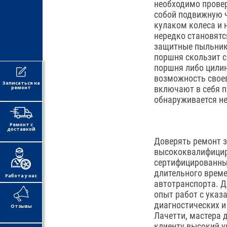
необходимо провер
собой подвижную ч
кулаком колеса и 
нередко становятс
защитные пыльники
поршня скользит 
поршня либо цилин
возможность своев
Записаться на
включают в себя п
ремонт
обнаруживается н
Ремонт с
доставкой
Доверять ремонт з
высококвалифицир
сертифицированные
длительного врем
Работа у нас
автотранспорта. Д
опыт работ с указ
диагностических 
Отзывы
Лачетти, мастера 
клиенту высокий у