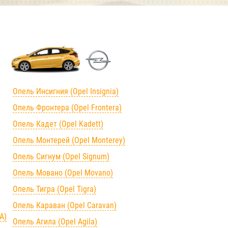
Опель Инсигния (Opel Insignia)
Опель Фронтера (Opel Frontera)
Опель Кадет (Opel Kadett)
Опель Монтерей (Opel Monterey)
Опель Сигнум (Opel Signum)
Опель Мовано (Opel Movano)
Опель Тигра (Opel Tigra)
Опель Караван (Opel Caravan)
А)
Опель Агила (Opel Agila)