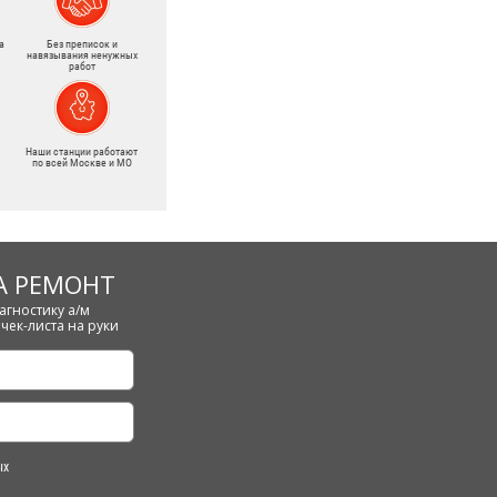
а
Без преписок и
навязывания ненужных
работ
Наши станции работают
по всей Москве и МО
А РЕМОНТ
агностику а/м
чек-листа на руки
ых