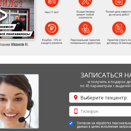
Осуществляем
Точная цена известн
Нам 17 лет!
ремонт любой
до начала работ!
сложности
Кэшбэк - 10% от
Персональная гарантия
Гарантия строго по
каждого ремонта
генерального директора
договору 24 месяца
мпании
Иванов Н.
ЗАПИСАТЬСЯ Н
и получить в подарок ди
по 45 параметрам с выдачей 
Выберите техцентр:
Согласие на обработку персональн
данных в целях исполнения запроса