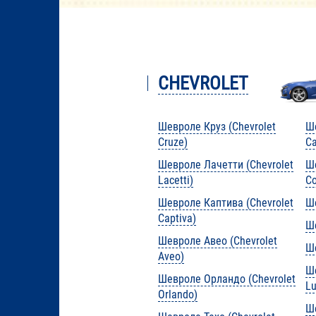
CHEVROLET
Шевроле Круз (Chevrolet
Ше
Cruze)
C
Шевроле Лачетти (Chevrolet
Ше
Lacetti)
Co
Шевроле Каптива (Chevrolet
Ше
Captiva)
Ше
Шевроле Авео (Chevrolet
Ше
Aveo)
Ш
Шевроле Орландо (Chevrolet
Lu
Orlando)
Ше