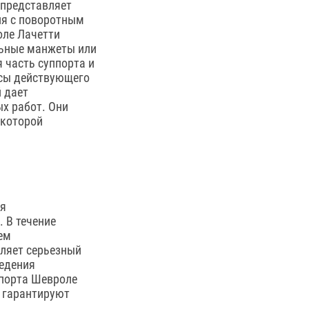
 представляет
ия с поворотным
оле Лачетти
льные манжеты или
 часть суппорта и
ссы действующего
 дает
х работ. Они
 которой
ся
 В течение
ем
оляет серьезный
ведения
ппорта Шевроле
и гарантируют