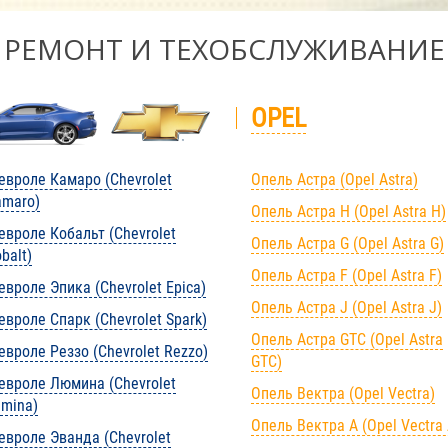
РЕМОНТ И ТЕХОБСЛУЖИВАНИЕ
OPEL
вроле Камаро (Chevrolet
Опель Астра (Opel Astra)
amaro)
Опель Астра H (Opel Astra H)
вроле Кобальт (Chevrolet
Опель Астра G (Opel Astra G)
balt)
Опель Астра F (Opel Astra F)
вроле Эпика (Chevrolet Epica)
Опель Астра J (Opel Astra J)
вроле Спарк (Chevrolet Spark)
Опель Астра GTC (Opel Astra
вроле Реззо (Chevrolet Rezzo)
GTC)
евроле Люмина (Chevrolet
Опель Вектра (Opel Vectra)
mina)
Опель Вектра А (Opel Vectra 
вроле Эванда (Chevrolet