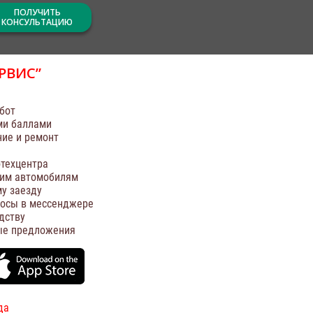
ПОЛУЧИТЬ
КОНСУЛЬТАЦИЮ
РВИС”
бот
ми баллами
ние и ремонт
техцентра
оим автомобилям
у заезду
росы в мессенджере
дству
ые предложения
да