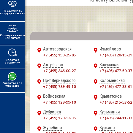
Предложить
сотрудничество
Корпоративным
клиентам
Автозаводская
Измайлово
+7 (495) 150-29-85
+7 (495) 120-15-21
Оплата в
рассрочку
Алтуфьево
Калужская
+7 (495) 846-00-27
+7 (495) 477-50-37
Пр-т Вернадского
Коломенская
Связаться по
Whatsapp
+7 (495) 789-49-10
+7 (495) 477-33-61
Войковская
Крылатское
+7 (495) 129-99-10
+7 (495) 215-53-52
Дубровка
Кузьминки
+7 (495) 120-12-35
+7 (495) 744-11-37
Жулебино
Куркино