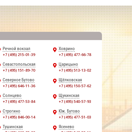
Речной вокзал
Ховрино
+7 (495) 215-01-39
+7 (495) 477-66-78
Севастопольская
Царицыно
+7 (495) 151-89-70
+7 (495) 513-13-02
Северное Бутово
Щёлковская
+7 (495) 646-11-36
+7 (495) 150-57-62
Солнцево
Щукинская
+7 (495) 477-53-84
+7 (495) 540-57-93
Строгино
Юж. Бутово
+7 (495) 846-00-14
+7 (495) 477-51-03
Тушинская
Ясенево