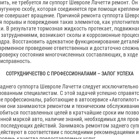
ить, не требуется ли суппорт Шевроле Лачетти ремонт. Он
угунную скобу, которая соединяется при помощи креплен
не совершает вращение. Причиной ремонта суппорта Шевр
я порывы и повреждения таких элементов, как уплотните
. В результате тормозная жидкость протекает, подвижная
с затруднениями, возникают сколы и коррозионные проце
дра. Восстановить адекватное функционирование деталей
ременное проведение ответственных и достаточно сложны
роверку состояния многочисленных составляющих, в ходе
еисправность.
СОТРУДНИЧЕСТВО С ПРОФЕССИОНАЛАМИ – ЗАЛОГ УСПЕХА
аднего суппорта Шевроле Лачетти следует исключительно
ованным специалистам. С этой задачей успешно справят
 профессионалы, работающие в автосервисе «Автопилот».
ени они занимаются ремонтом и техническим обслуживани
обиться поставленных целей в кратчайшие сроки им позв
анной маркой авто, наличие знаний, необходимых для про
и последующих действий. Занимаясь ремонтом заднего су
действуют в соответствии с последними рекомендациями 
ровень качества предоставляемых услуг.