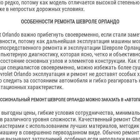
о редко, потому как модель отличается высокой степенью
же в непростых дорожных условиях.
ОСОБЕННОСТИ РЕМОНТА ШЕВРОЛЕ ОРЛАНДО
et Orlando важно прибегнуть своевременно, если стали зам
вности, потому как дальнейшая эксплуатация машины мож
епосредственного ремонта и эксплуатации Шевроле Орлан
ьютерную диагностику, которая ясно, четко и объективн
состояние основных узлов и элементов конструкции. Как п
щи специалистов своевременно, можно избежать более су
evrolet Orlando эксплуатация и ремонт не доставят особых 
 следить за состоянием автомобиля и гибко реагировать
атационных характеристик.
ССИОНАЛЬНЫЙ РЕМОНТ ШЕВРОЛЕ ОРЛАНДО МОЖНО ЗАКАЗАТЬ В «АВТОП
 выгодны цены, гибкие условия сотрудничества, минимал
в различного уровня сложности. Качественный ремонт Chev
мастерами с использованием лучших материалов, методик
 машину в совершенно первозданном виде. Обычно ремонт
е вызывают затруднений, особенно если неполадки выяв