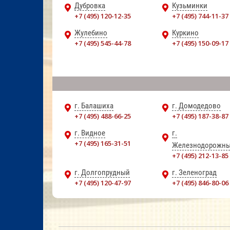
Дубровка
Кузьминки
+7 (495) 120-12-35
+7 (495) 744-11-37
Жулебино
Куркино
+7 (495) 545-44-78
+7 (495) 150-09-17
г. Балашиха
г. Домодедово
+7 (495) 488-66-25
+7 (495) 187-38-87
г. Видное
г.
+7 (495) 165-31-51
Железнодорожн
+7 (495) 212-13-85
г. Долгопрудный
г. Зеленоград
+7 (495) 120-47-97
+7 (495) 846-80-06