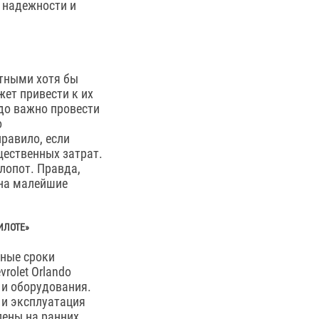
 надежности и
етными хотя бы
ет привести к их
до важно провести
о
равило, если
щественных затрат.
хлопот. Правда,
 на малейшие
ИЛОТЕ»
ьные сроки
rolet Orlando
 и оборудования.
 и эксплуатация
лены на ранних