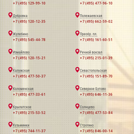
+7 (495) 129-99-10
+7 (495) 477-96-10
Дубровка
Полежаевская
+7 (495) 120-12-35
+7 (495) 662-59-02
Жулебино
Преобр. пл.
+7 (495) 545-44-78
+7 (495) 161-60-51
Измайлово
Речной вокзал
+7 (495) 120-15-21
+7 (495) 215-01-39
Калужская
Севастопольская
+7 (495) 477-50-37
+7 (495) 151-89-70
Коломенская
Северное Бутово
+7 (495) 477-33-61
+7 (495) 646-11-36
Крылатское
Солнцево
+7 (495) 215-53-52
+7 (495) 477-53-84
Кузьминки
Строгино
+7 (495) 744-11-37
+7 (495) 846-00-14