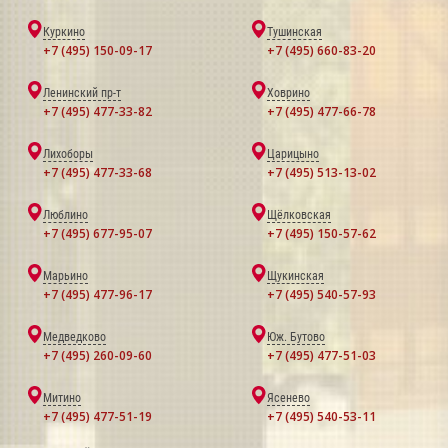
Куркино
Тушинская
+7 (495) 150-09-17
+7 (495) 660-83-20
Ленинский пр-т
Ховрино
+7 (495) 477-33-82
+7 (495) 477-66-78
Лихоборы
Царицыно
+7 (495) 477-33-68
+7 (495) 513-13-02
Люблино
Щёлковская
+7 (495) 677-95-07
+7 (495) 150-57-62
Марьино
Щукинская
+7 (495) 477-96-17
+7 (495) 540-57-93
Медведково
Юж. Бутово
+7 (495) 260-09-60
+7 (495) 477-51-03
Митино
Ясенево
+7 (495) 477-51-19
+7 (495) 540-53-11