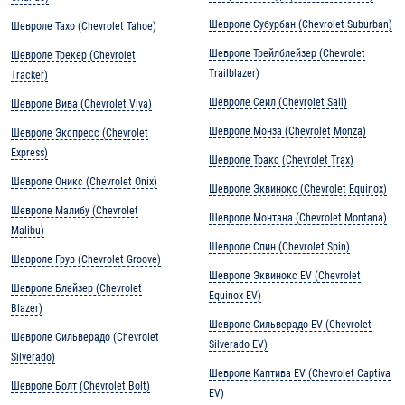
Шевроле Субурбан (Chevrolet Suburban)
Шевроле Тахо (Chevrolet Tahoe)
Шевроле Трейлблейзер (Chevrolet
Шевроле Трекер (Chevrolet
Trailblazer)
Tracker)
Шевроле Сеил (Chevrolet Sail)
Шевроле Вива (Chevrolet Viva)
Шевроле Монза (Chevrolet Monza)
Шевроле Экспресс (Chevrolet
Express)
Шевроле Тракс (Chevrolet Trax)
Шевроле Оникс (Chevrolet Onix)
Шевроле Эквинокс (Chevrolet Equinox)
Шевроле Малибу (Chevrolet
Шевроле Монтана (Chevrolet Montana)
Malibu)
Шевроле Спин (Chevrolet Spin)
Шевроле Грув (Chevrolet Groove)
Шевроле Эквинокс EV (Chevrolet
Шевроле Блейзер (Chevrolet
Equinox EV)
Blazer)
Шевроле Сильверадо EV (Chevrolet
Шевроле Сильверадо (Chevrolet
Silverado EV)
Silverado)
Шевроле Каптива EV (Chevrolet Captiva
Шевроле Болт (Chevrolet Bolt)
EV)