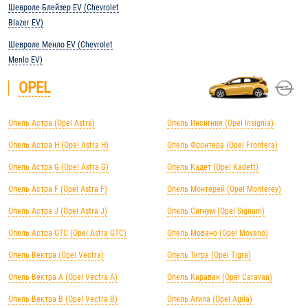
Шевроле Блейзер EV (Chevrolet
Blazer EV)
Шевроле Менло EV (Chevrolet
Menlo EV)
OPEL
Опель Астра (Opel Astra)
Опель Инсигния (Opel Insignia)
Опель Астра H (Opel Astra H)
Опель Фронтера (Opel Frontera)
Опель Астра G (Opel Astra G)
Опель Кадет (Opel Kadett)
Опель Астра F (Opel Astra F)
Опель Монтерей (Opel Monterey)
Опель Астра J (Opel Astra J)
Опель Сигнум (Opel Signum)
Опель Астра GTC (Opel Astra GTC)
Опель Мовано (Opel Movano)
Опель Вектра (Opel Vectra)
Опель Тигра (Opel Tigra)
Опель Вектра А (Opel Vectra А)
Опель Караван (Opel Caravan)
Опель Вектра B (Opel Vectra B)
Опель Агила (Opel Agila)