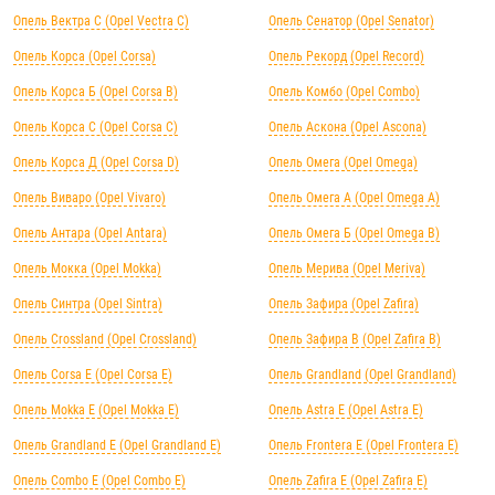
Опель Вектра C (Opel Vectra C)
Опель Сенатор (Opel Senator)
Опель Корса (Opel Corsa)
Опель Рекорд (Opel Record)
Опель Корса Б (Opel Corsa B)
Опель Комбо (Opel Combo)
Опель Корса С (Opel Corsa C)
Опель Аскона (Opel Ascona)
Опель Корса Д (Opel Corsa D)
Опель Омега (Opel Omega)
Опель Виваро (Opel Vivaro)
Опель Омега А (Opel Omega A)
Опель Антара (Opel Antara)
Опель Омега Б (Opel Omega B)
Опель Мокка (Opel Mokka)
Опель Мерива (Opel Meriva)
Опель Синтра (Opel Sintra)
Опель Зафира (Opel Zafira)
Опель Crossland (Opel Crossland)
Опель Зафира B (Opel Zafira B)
Опель Corsa E (Opel Corsa E)
Опель Grandland (Opel Grandland)
Опель Mokka E (Opel Mokka E)
Опель Astra E (Opel Astra E)
Опель Grandland E (Opel Grandland E)
Опель Frontera E (Opel Frontera E)
Опель Combo E (Opel Combo E)
Опель Zafira E (Opel Zafira E)