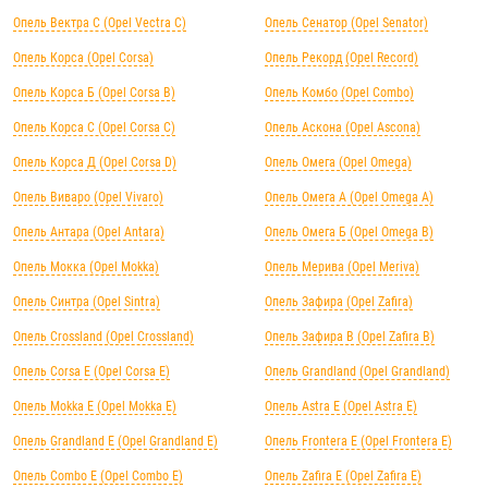
Опель Вектра C (Opel Vectra C)
Опель Сенатор (Opel Senator)
Опель Корса (Opel Corsa)
Опель Рекорд (Opel Record)
Опель Корса Б (Opel Corsa B)
Опель Комбо (Opel Combo)
Опель Корса С (Opel Corsa C)
Опель Аскона (Opel Ascona)
Опель Корса Д (Opel Corsa D)
Опель Омега (Opel Omega)
Опель Виваро (Opel Vivaro)
Опель Омега А (Opel Omega A)
Опель Антара (Opel Antara)
Опель Омега Б (Opel Omega B)
Опель Мокка (Opel Mokka)
Опель Мерива (Opel Meriva)
Опель Синтра (Opel Sintra)
Опель Зафира (Opel Zafira)
Опель Crossland (Opel Crossland)
Опель Зафира B (Opel Zafira B)
Опель Corsa E (Opel Corsa E)
Опель Grandland (Opel Grandland)
Опель Mokka E (Opel Mokka E)
Опель Astra E (Opel Astra E)
Опель Grandland E (Opel Grandland E)
Опель Frontera E (Opel Frontera E)
Опель Combo E (Opel Combo E)
Опель Zafira E (Opel Zafira E)