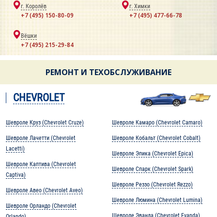
г. Королёв
г. Химки
+7 (495) 150-80-09
+7 (495) 477-66-78
Вёшки
+7 (495) 215-29-84
РЕМОНТ И ТЕХОБСЛУЖИВАНИЕ
CHEVROLET
Шевроле Круз (Chevrolet Cruze)
Шевроле Камаро (Chevrolet Camaro)
Шевроле Лачетти (Chevrolet
Шевроле Кобальт (Chevrolet Cobalt)
Lacetti)
Шевроле Эпика (Chevrolet Epica)
Шевроле Каптива (Chevrolet
Шевроле Спарк (Chevrolet Spark)
Captiva)
Шевроле Реззо (Chevrolet Rezzo)
Шевроле Авео (Chevrolet Aveo)
Шевроле Люмина (Chevrolet Lumina)
Шевроле Орландо (Chevrolet
Шевроле Эванда (Chevrolet Evanda)
Orlando)