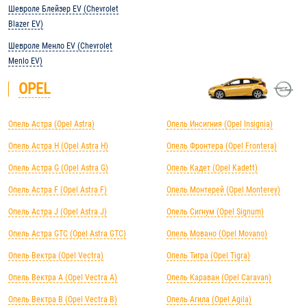
Шевроле Блейзер EV (Chevrolet
Blazer EV)
Шевроле Менло EV (Chevrolet
Menlo EV)
OPEL
Опель Астра (Opel Astra)
Опель Инсигния (Opel Insignia)
Опель Астра H (Opel Astra H)
Опель Фронтера (Opel Frontera)
Опель Астра G (Opel Astra G)
Опель Кадет (Opel Kadett)
Опель Астра F (Opel Astra F)
Опель Монтерей (Opel Monterey)
Опель Астра J (Opel Astra J)
Опель Сигнум (Opel Signum)
Опель Астра GTC (Opel Astra GTC)
Опель Мовано (Opel Movano)
Опель Вектра (Opel Vectra)
Опель Тигра (Opel Tigra)
Опель Вектра А (Opel Vectra А)
Опель Караван (Opel Caravan)
Опель Вектра B (Opel Vectra B)
Опель Агила (Opel Agila)