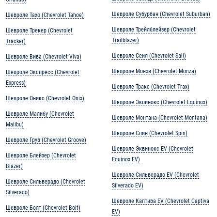
Шевроле Субурбан (Chevrolet Suburban)
Шевроле Тахо (Chevrolet Tahoe)
Шевроле Трейлблейзер (Chevrolet
Шевроле Трекер (Chevrolet
Trailblazer)
Tracker)
Шевроле Сеил (Chevrolet Sail)
Шевроле Вива (Chevrolet Viva)
Шевроле Монза (Chevrolet Monza)
Шевроле Экспресс (Chevrolet
Express)
Шевроле Тракс (Chevrolet Trax)
Шевроле Оникс (Chevrolet Onix)
Шевроле Эквинокс (Chevrolet Equinox)
Шевроле Малибу (Chevrolet
Шевроле Монтана (Chevrolet Montana)
Malibu)
Шевроле Спин (Chevrolet Spin)
Шевроле Грув (Chevrolet Groove)
Шевроле Эквинокс EV (Chevrolet
Шевроле Блейзер (Chevrolet
Equinox EV)
Blazer)
Шевроле Сильверадо EV (Chevrolet
Шевроле Сильверадо (Chevrolet
Silverado EV)
Silverado)
Шевроле Каптива EV (Chevrolet Captiva
Шевроле Болт (Chevrolet Bolt)
EV)