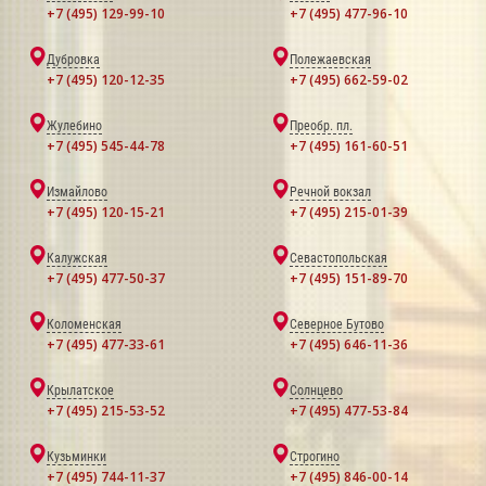
+7 (495) 129-99-10
+7 (495) 477-96-10
Дубровка
Полежаевская
+7 (495) 120-12-35
+7 (495) 662-59-02
Жулебино
Преобр. пл.
+7 (495) 545-44-78
+7 (495) 161-60-51
Измайлово
Речной вокзал
+7 (495) 120-15-21
+7 (495) 215-01-39
Калужская
Севастопольская
+7 (495) 477-50-37
+7 (495) 151-89-70
Коломенская
Северное Бутово
+7 (495) 477-33-61
+7 (495) 646-11-36
Крылатское
Солнцево
+7 (495) 215-53-52
+7 (495) 477-53-84
Кузьминки
Строгино
+7 (495) 744-11-37
+7 (495) 846-00-14