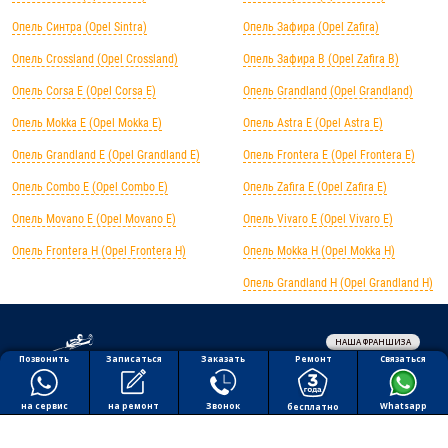
Опель Синтра (Opel Sintra)
Опель Зафира (Opel Zafira)
Опель Crossland (Opel Crossland)
Опель Зафира B (Opel Zafira B)
Опель Corsa E (Opel Corsa E)
Опель Grandland (Opel Grandland)
Опель Mokka E (Opel Mokka E)
Опель Astra E (Opel Astra E)
Опель Grandland E (Opel Grandland E)
Опель Frontera E (Opel Frontera E)
Опель Combo E (Opel Combo E)
Опель Zafira E (Opel Zafira E)
Опель Movano E (Opel Movano E)
Опель Vivaro E (Opel Vivaro E)
Опель Frontera H (Opel Frontera H)
Опель Mokka H (Opel Mokka H)
Опель Grandland H (Opel Grandland H)
НАША ФРАНШИЗА
Обработка персональных данных
Ремонт
Позвонить
Заказать
Связаться
Записаться
Политика конфиденциальности
Полезная информация
на ремонт
на сервис
Звонок
Whatsapp
бесплатно
Все права защищены © 2026 АВТОПИЛОТ