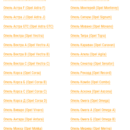
Опель Астра F (Opel Astra F)
Опель Монтерей (Opel Monterey)
Опель Астра J (Opel Astra J)
Опель Сигнум (Opel Signum)
Опель Астра GTC (Opel Astra GTC)
Опель Мовано (Opel Movano)
Опель Вектра (Opel Vectra)
Опель Тигра (Opel Tigra)
Опель Вектра А (Opel Vectra А)
Опель Караван (Opel Caravan)
Опель Вектра B (Opel Vectra B)
Опель Агила (Opel Agila)
Опель Вектра C (Opel Vectra C)
Опель Сенатор (Opel Senator)
Опель Корса (Opel Corsa)
Опель Рекорд (Opel Record)
Опель Корса Б (Opel Corsa B)
Опель Комбо (Opel Combo)
Опель Корса С (Opel Corsa C)
Опель Аскона (Opel Ascona)
Опель Корса Д (Opel Corsa D)
Опель Омега (Opel Omega)
Опель Виваро (Opel Vivaro)
Опель Омега А (Opel Omega A)
Опель Антара (Opel Antara)
Опель Омега Б (Opel Omega B)
Опель Мокка (Opel Mokka)
Опель Мерива (Opel Meriva)