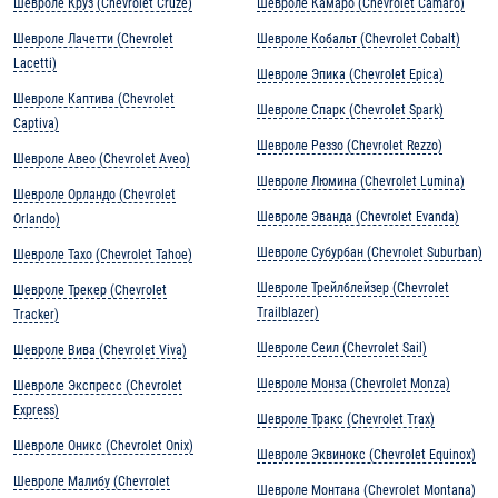
Шевроле Круз (Chevrolet Cruze)
Шевроле Камаро (Chevrolet Camaro)
Шевроле Лачетти (Chevrolet
Шевроле Кобальт (Chevrolet Cobalt)
Lacetti)
Шевроле Эпика (Chevrolet Epica)
Шевроле Каптива (Chevrolet
Шевроле Спарк (Chevrolet Spark)
Captiva)
Шевроле Реззо (Chevrolet Rezzo)
Шевроле Авео (Chevrolet Aveo)
Шевроле Люмина (Chevrolet Lumina)
Шевроле Орландо (Chevrolet
Шевроле Эванда (Chevrolet Evanda)
Orlando)
Шевроле Субурбан (Chevrolet Suburban)
Шевроле Тахо (Chevrolet Tahoe)
Шевроле Трейлблейзер (Chevrolet
Шевроле Трекер (Chevrolet
Trailblazer)
Tracker)
Шевроле Сеил (Chevrolet Sail)
Шевроле Вива (Chevrolet Viva)
Шевроле Монза (Chevrolet Monza)
Шевроле Экспресс (Chevrolet
Express)
Шевроле Тракс (Chevrolet Trax)
Шевроле Оникс (Chevrolet Onix)
Шевроле Эквинокс (Chevrolet Equinox)
Шевроле Малибу (Chevrolet
Шевроле Монтана (Chevrolet Montana)