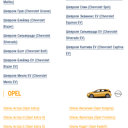
Malibu)
Шевроле Спин (Chevrolet Spin)
Шевроле Грув (Chevrolet Groove)
Шевроле Эквинокс EV (Chevrolet
Шевроле Блейзер (Chevrolet
Equinox EV)
Blazer)
Шевроле Сильверадо EV (Chevrolet
Шевроле Сильверадо (Chevrolet
Silverado EV)
Silverado)
Шевроле Каптива EV (Chevrolet Captiva
Шевроле Болт (Chevrolet Bolt)
EV)
Шевроле Блейзер EV (Chevrolet
Blazer EV)
Шевроле Менло EV (Chevrolet
Menlo EV)
OPEL
Опель Астра (Opel Astra)
Опель Инсигния (Opel Insignia)
Опель Астра H (Opel Astra H)
Опель Фронтера (Opel Frontera)
Опель Астра G (Opel Astra G)
Опель Кадет (Opel Kadett)