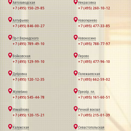
Автозаводская
Некрасовка
+7 (495) 150-29-85
+7 (495) 260-10-12
Алтуфьево
Новогиреево
+7 (495) 846-00-27
+7 (495) 477-33-85
Пр-т Вернадского
Новокосино
+7 (495) 789-49-10
+7 (495) 788-77-97
Войковская
Перово
+7 (495) 129-99-10
+7 (495) 477-96-10
Дубровка
Полежаевская
+7 (495) 120-12-35
+7 (495) 662-59-02
Жулебино
Преобр. пл.
+7 (495) 545-44-78
+7 (495) 161-60-51
Измайлово
Речной вокзал
+7 (495) 120-15-21
+7 (495) 215-01-39
Калужская
Севастопольская