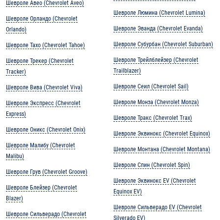
Шевроле Авео (Chevrolet Aveo)
Шевроле Люмина (Chevrolet Lumina)
Шевроле Орландо (Chevrolet
Шевроле Эванда (Chevrolet Evanda)
Orlando)
Шевроле Субурбан (Chevrolet Suburban)
Шевроле Тахо (Chevrolet Tahoe)
Шевроле Трейлблейзер (Chevrolet
Шевроле Трекер (Chevrolet
Trailblazer)
Tracker)
Шевроле Сеил (Chevrolet Sail)
Шевроле Вива (Chevrolet Viva)
Шевроле Монза (Chevrolet Monza)
Шевроле Экспресс (Chevrolet
Express)
Шевроле Тракс (Chevrolet Trax)
Шевроле Оникс (Chevrolet Onix)
Шевроле Эквинокс (Chevrolet Equinox)
Шевроле Малибу (Chevrolet
Шевроле Монтана (Chevrolet Montana)
Malibu)
Шевроле Спин (Chevrolet Spin)
Шевроле Грув (Chevrolet Groove)
Шевроле Эквинокс EV (Chevrolet
Шевроле Блейзер (Chevrolet
Equinox EV)
Blazer)
Шевроле Сильверадо EV (Chevrolet
Шевроле Сильверадо (Chevrolet
Silverado EV)