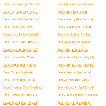
Опель Вектра А (Opel Vectra А)
Опель Караван (Opel Caravan)
Опель Вектра B (Opel Vectra B)
Опель Агила (Opel Agila)
Опель Вектра C (Opel Vectra C)
Опель Сенатор (Opel Senator)
Опель Корса (Opel Corsa)
Опель Рекорд (Opel Record)
Опель Корса Б (Opel Corsa B)
Опель Комбо (Opel Combo)
Опель Корса С (Opel Corsa C)
Опель Аскона (Opel Ascona)
Опель Корса Д (Opel Corsa D)
Опель Омега (Opel Omega)
Опель Виваро (Opel Vivaro)
Опель Омега А (Opel Omega A)
Опель Антара (Opel Antara)
Опель Омега Б (Opel Omega B)
Опель Мокка (Opel Mokka)
Опель Мерива (Opel Meriva)
Опель Синтра (Opel Sintra)
Опель Зафира (Opel Zafira)
Опель Crossland (Opel Crossland)
Опель Зафира B (Opel Zafira B)
Опель Corsa E (Opel Corsa E)
Опель Grandland (Opel Grandland)
Опель Mokka E (Opel Mokka E)
Опель Astra E (Opel Astra E)