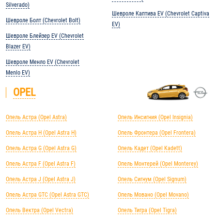
Silverado)
Шевроле Каптива EV (Chevrolet Captiva
Шевроле Болт (Chevrolet Bolt)
EV)
Шевроле Блейзер EV (Chevrolet
Blazer EV)
Шевроле Менло EV (Chevrolet
Menlo EV)
OPEL
Опель Астра (Opel Astra)
Опель Инсигния (Opel Insignia)
Опель Астра H (Opel Astra H)
Опель Фронтера (Opel Frontera)
Опель Астра G (Opel Astra G)
Опель Кадет (Opel Kadett)
Опель Астра F (Opel Astra F)
Опель Монтерей (Opel Monterey)
Опель Астра J (Opel Astra J)
Опель Сигнум (Opel Signum)
Опель Астра GTC (Opel Astra GTC)
Опель Мовано (Opel Movano)
Опель Вектра (Opel Vectra)
Опель Тигра (Opel Tigra)