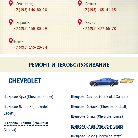
г. Зеленоград
г. Реутов
+7 (495) 846-80-06
+7 (495) 165-41-15
г. Королёв
г. Химки
+7 (495) 150-80-09
+7 (495) 477-66-78
Вёшки
+7 (495) 215-29-84
РЕМОНТ И ТЕХОБСЛУЖИВАНИЕ
CHEVROLET
Шевроле Круз (Chevrolet Cruze)
Шевроле Камаро (Chevrolet Camaro)
Шевроле Лачетти (Chevrolet
Шевроле Кобальт (Chevrolet Cobalt)
Lacetti)
Шевроле Эпика (Chevrolet Epica)
Шевроле Каптива (Chevrolet
Шевроле Спарк (Chevrolet Spark)
Captiva)
Шевроле Реззо (Chevrolet Rezzo)