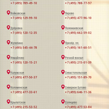
+7 (495) 789-49-10
+7 (495) 788-77-97
Войковская
Перово
+7 (495) 129-99-10
+7 (495) 477-96-10
Дубровка
Полежаевская
+7 (495) 120-12-35
+7 (495) 662-59-02
Жулебино
Преобр. пл.
+7 (495) 545-44-78
+7 (495) 161-60-51
Измайлово
Речной вокзал
+7 (495) 120-15-21
+7 (495) 215-01-39
Калужская
Севастопольская
+7 (495) 477-50-37
+7 (495) 151-89-70
Коломенская
Северное Бутово
+7 (495) 477-33-61
+7 (495) 646-11-36
Крылатское
Солнцево
+7 (495) 215-53-52
+7 (495) 477-53-84