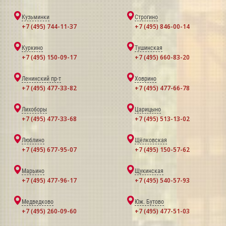
Кузьминки
Строгино
+7 (495) 744-11-37
+7 (495) 846-00-14
Куркино
Тушинская
+7 (495) 150-09-17
+7 (495) 660-83-20
Ленинский пр-т
Ховрино
+7 (495) 477-33-82
+7 (495) 477-66-78
Лихоборы
Царицыно
+7 (495) 477-33-68
+7 (495) 513-13-02
Люблино
Щёлковская
+7 (495) 677-95-07
+7 (495) 150-57-62
Марьино
Щукинская
+7 (495) 477-96-17
+7 (495) 540-57-93
Медведково
Юж. Бутово
+7 (495) 260-09-60
+7 (495) 477-51-03