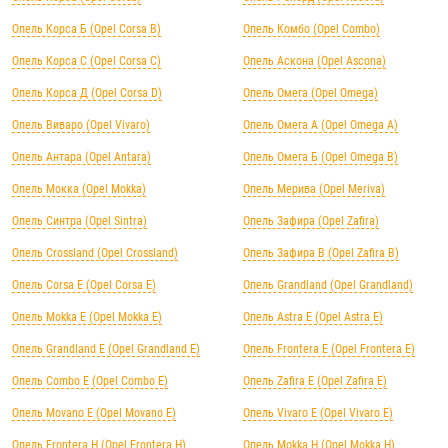
Опель Корса Б (Opel Corsa B)
Опель Комбо (Opel Combo)
Опель Корса С (Opel Corsa C)
Опель Аскона (Opel Ascona)
Опель Корса Д (Opel Corsa D)
Опель Омега (Opel Omega)
Опель Виваро (Opel Vivaro)
Опель Омега А (Opel Omega A)
Опель Антара (Opel Antara)
Опель Омега Б (Opel Omega B)
Опель Мокка (Opel Mokka)
Опель Мерива (Opel Meriva)
Опель Синтра (Opel Sintra)
Опель Зафира (Opel Zafira)
Опель Crossland (Opel Crossland)
Опель Зафира B (Opel Zafira B)
Опель Corsa E (Opel Corsa E)
Опель Grandland (Opel Grandland)
Опель Mokka E (Opel Mokka E)
Опель Astra E (Opel Astra E)
Опель Grandland E (Opel Grandland E)
Опель Frontera E (Opel Frontera E)
Опель Combo E (Opel Combo E)
Опель Zafira E (Opel Zafira E)
Опель Movano E (Opel Movano E)
Опель Vivaro E (Opel Vivaro E)
Опель Frontera H (Opel Frontera H)
Опель Mokka H (Opel Mokka H)