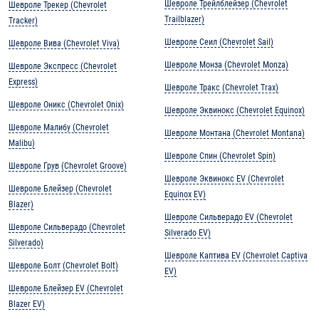
Шевроле Трейлблейзер (Chevrolet
Шевроле Трекер (Chevrolet
Trailblazer)
Tracker)
Шевроле Сеил (Chevrolet Sail)
Шевроле Вива (Chevrolet Viva)
Шевроле Монза (Chevrolet Monza)
Шевроле Экспресс (Chevrolet
Express)
Шевроле Тракс (Chevrolet Trax)
Шевроле Оникс (Chevrolet Onix)
Шевроле Эквинокс (Chevrolet Equinox)
Шевроле Малибу (Chevrolet
Шевроле Монтана (Chevrolet Montana)
Malibu)
Шевроле Спин (Chevrolet Spin)
Шевроле Грув (Chevrolet Groove)
Шевроле Эквинокс EV (Chevrolet
Шевроле Блейзер (Chevrolet
Equinox EV)
Blazer)
Шевроле Сильверадо EV (Chevrolet
Шевроле Сильверадо (Chevrolet
Silverado EV)
Silverado)
Шевроле Каптива EV (Chevrolet Captiva
Шевроле Болт (Chevrolet Bolt)
EV)
Шевроле Блейзер EV (Chevrolet
Blazer EV)