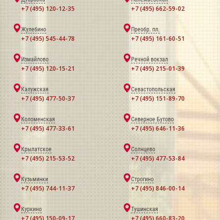
+7 (495) 120-12-35
+7 (495) 662-59-02
Жулебино
Преобр. пл.
+7 (495) 545-44-78
+7 (495) 161-60-51
Измайлово
Речной вокзал
+7 (495) 120-15-21
+7 (495) 215-01-39
Калужская
Севастопольская
+7 (495) 477-50-37
+7 (495) 151-89-70
Коломенская
Северное Бутово
+7 (495) 477-33-61
+7 (495) 646-11-36
Крылатское
Солнцево
+7 (495) 215-53-52
+7 (495) 477-53-84
Кузьминки
Строгино
+7 (495) 744-11-37
+7 (495) 846-00-14
Куркино
Тушинская
+7 (495) 150-09-17
+7 (495) 660-83-20