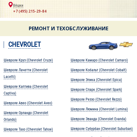
Вёшки
+7 (495) 215-29-84
РЕМОНТ И ТЕХОБСЛУЖИВАНИЕ
CHEVROLET
Шевроле Круз (Chevrolet Cruze)
Шевроле Камаро (Chevrolet Camaro)
Шевроле Лачетти (Chevrolet
Шевроле Кобальт (Chevrolet Cobalt)
Lacetti)
Шевроле Эпика (Chevrolet Epica)
Шевроле Каптива (Chevrolet
Шевроле Спарк (Chevrolet Spark)
Captiva)
Шевроле Реззо (Chevrolet Rezzo)
Шевроле Авео (Chevrolet Aveo)
Шевроле Люмина (Chevrolet Lumina)
Шевроле Орландо (Chevrolet
Шевроле Эванда (Chevrolet Evanda)
Orlando)
Шевроле Субурбан (Chevrolet Suburban)
Шевроле Тахо (Chevrolet Tahoe)