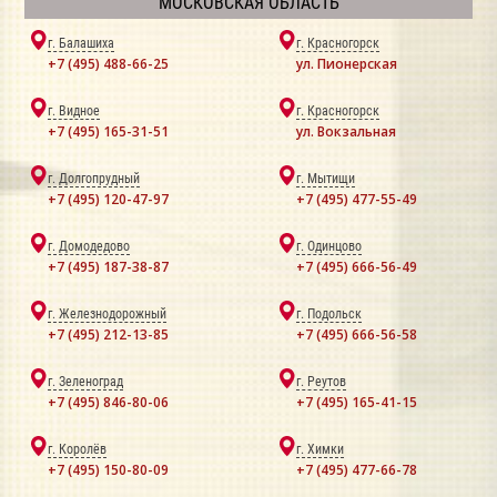
МОСКОВСКАЯ ОБЛАСТЬ
г. Балашиха
г. Красногорск
+7 (495) 488-66-25
ул. Пионерская
г. Видное
г. Красногорск
+7 (495) 165-31-51
ул. Вокзальная
г. Долгопрудный
г. Мытищи
+7 (495) 120-47-97
+7 (495) 477-55-49
г. Домодедово
г. Одинцово
+7 (495) 187-38-87
+7 (495) 666-56-49
г. Железнодорожный
г. Подольск
+7 (495) 212-13-85
+7 (495) 666-56-58
г. Зеленоград
г. Реутов
+7 (495) 846-80-06
+7 (495) 165-41-15
г. Королёв
г. Химки
+7 (495) 150-80-09
+7 (495) 477-66-78