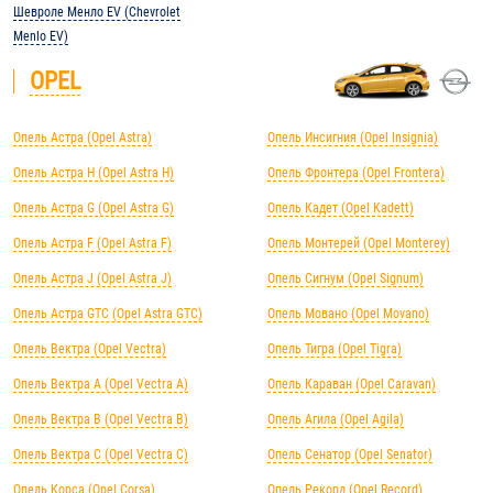
Шевроле Менло EV (Chevrolet
Menlo EV)
OPEL
Опель Астра (Opel Astra)
Опель Инсигния (Opel Insignia)
Опель Астра H (Opel Astra H)
Опель Фронтера (Opel Frontera)
Опель Астра G (Opel Astra G)
Опель Кадет (Opel Kadett)
Опель Астра F (Opel Astra F)
Опель Монтерей (Opel Monterey)
Опель Астра J (Opel Astra J)
Опель Сигнум (Opel Signum)
Опель Астра GTC (Opel Astra GTC)
Опель Мовано (Opel Movano)
Опель Вектра (Opel Vectra)
Опель Тигра (Opel Tigra)
Опель Вектра А (Opel Vectra А)
Опель Караван (Opel Caravan)
Опель Вектра B (Opel Vectra B)
Опель Агила (Opel Agila)
Опель Вектра C (Opel Vectra C)
Опель Сенатор (Opel Senator)
Опель Корса (Opel Corsa)
Опель Рекорд (Opel Record)