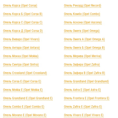
Опель Корса (Opel Corsa)
Опель Рекорд (Opel Record)
Опель Корса Б (Opel Corsa B)
Опель Комбо (Opel Combo)
Опель Корса С (Opel Corsa C)
Опель Аскона (Opel Ascona)
Опель Корса Д (Opel Corsa D)
Опель Омега (Opel Omega)
Опель Виваро (Opel Vivaro)
Опель Омега А (Opel Omega A)
Опель Антара (Opel Antara)
Опель Омега Б (Opel Omega B)
Опель Мокка (Opel Mokka)
Опель Мерива (Opel Meriva)
Опель Синтра (Opel Sintra)
Опель Зафира (Opel Zafira)
Опель Crossland (Opel Crossland)
Опель Зафира B (Opel Zafira B)
Опель Corsa E (Opel Corsa E)
Опель Grandland (Opel Grandland)
Опель Mokka E (Opel Mokka E)
Опель Astra E (Opel Astra E)
Опель Grandland E (Opel Grandland E)
Опель Frontera E (Opel Frontera E)
Опель Combo E (Opel Combo E)
Опель Zafira E (Opel Zafira E)
Опель Movano E (Opel Movano E)
Опель Vivaro E (Opel Vivaro E)