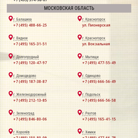
МОСКОВСКАЯ ОБЛАСТЬ
г. Балашиха
г. Красногорск
+7 (495) 488-66-25
ул. Пионерская
г. Видное
г. Красногорск
+7 (495) 165-31-51
ул. Вокзальная
г. Долгопрудный
г. Мытищи
+7 (495) 120-47-97
+7 (495) 477-55-49
г. Домодедово
г. Одинцово
+7 (495) 187-38-87
+7 (495) 666-56-49
г. Железнодорожный
г. Подольск
+7 (495) 212-13-85
+7 (495) 666-56-58
г. Зеленоград
г. Реутов
+7 (495) 846-80-06
+7 (495) 165-41-15
г. Королёв
г. Химки
+7 (495) 150-80-09
+7 (495) 477-66-78