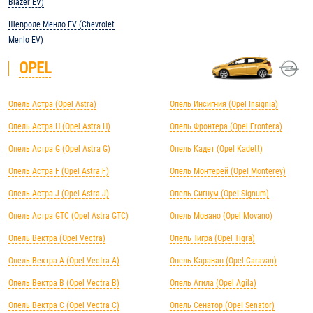
Blazer EV)
Шевроле Менло EV (Chevrolet
Menlo EV)
OPEL
Опель Астра (Opel Astra)
Опель Инсигния (Opel Insignia)
Опель Астра H (Opel Astra H)
Опель Фронтера (Opel Frontera)
Опель Астра G (Opel Astra G)
Опель Кадет (Opel Kadett)
Опель Астра F (Opel Astra F)
Опель Монтерей (Opel Monterey)
Опель Астра J (Opel Astra J)
Опель Сигнум (Opel Signum)
Опель Астра GTC (Opel Astra GTC)
Опель Мовано (Opel Movano)
Опель Вектра (Opel Vectra)
Опель Тигра (Opel Tigra)
Опель Вектра А (Opel Vectra А)
Опель Караван (Opel Caravan)
Опель Вектра B (Opel Vectra B)
Опель Агила (Opel Agila)
Опель Вектра C (Opel Vectra C)
Опель Сенатор (Opel Senator)