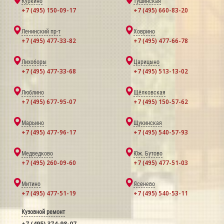
Куркино
Тушинская
+7 (495) 150-09-17
+7 (495) 660-83-20
Ленинский пр-т
Ховрино
+7 (495) 477-33-82
+7 (495) 477-66-78
Лихоборы
Царицыно
+7 (495) 477-33-68
+7 (495) 513-13-02
Люблино
Щёлковская
+7 (495) 677-95-07
+7 (495) 150-57-62
Марьино
Щукинская
+7 (495) 477-96-17
+7 (495) 540-57-93
Медведково
Юж. Бутово
+7 (495) 260-09-60
+7 (495) 477-51-03
Митино
Ясенево
+7 (495) 477-51-19
+7 (495) 540-53-11
Кузовной ремонт
+7 (495) 374-98-07