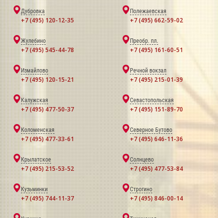
Дубровка
Полежаевская
+7 (495) 120-12-35
+7 (495) 662-59-02
Жулебино
Преобр. пл.
+7 (495) 545-44-78
+7 (495) 161-60-51
Измайлово
Речной вокзал
+7 (495) 120-15-21
+7 (495) 215-01-39
Калужская
Севастопольская
+7 (495) 477-50-37
+7 (495) 151-89-70
Коломенская
Северное Бутово
+7 (495) 477-33-61
+7 (495) 646-11-36
Крылатское
Солнцево
+7 (495) 215-53-52
+7 (495) 477-53-84
Кузьминки
Строгино
+7 (495) 744-11-37
+7 (495) 846-00-14