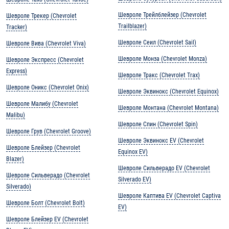
Шевроле Трейлблейзер (Chevrolet
Шевроле Трекер (Chevrolet
Trailblazer)
Tracker)
Шевроле Сеил (Chevrolet Sail)
Шевроле Вива (Chevrolet Viva)
Шевроле Монза (Chevrolet Monza)
Шевроле Экспресс (Chevrolet
Express)
Шевроле Тракс (Chevrolet Trax)
Шевроле Оникс (Chevrolet Onix)
Шевроле Эквинокс (Chevrolet Equinox)
Шевроле Малибу (Chevrolet
Шевроле Монтана (Chevrolet Montana)
Malibu)
Шевроле Спин (Chevrolet Spin)
Шевроле Грув (Chevrolet Groove)
Шевроле Эквинокс EV (Chevrolet
Шевроле Блейзер (Chevrolet
Equinox EV)
Blazer)
Шевроле Сильверадо EV (Chevrolet
Шевроле Сильверадо (Chevrolet
Silverado EV)
Silverado)
Шевроле Каптива EV (Chevrolet Captiva
Шевроле Болт (Chevrolet Bolt)
EV)
Шевроле Блейзер EV (Chevrolet