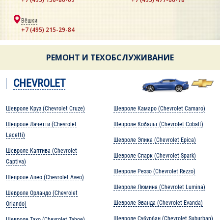
Вёшки
+7 (495) 215-29-84
РЕМОНТ И ТЕХОБСЛУЖИВАНИЕ
CHEVROLET
Шевроле Круз (Chevrolet Cruze)
Шевроле Камаро (Chevrolet Camaro)
Шевроле Лачетти (Chevrolet
Шевроле Кобальт (Chevrolet Cobalt)
Lacetti)
Шевроле Эпика (Chevrolet Epica)
Шевроле Каптива (Chevrolet
Шевроле Спарк (Chevrolet Spark)
Captiva)
Шевроле Реззо (Chevrolet Rezzo)
Шевроле Авео (Chevrolet Aveo)
Шевроле Люмина (Chevrolet Lumina)
Шевроле Орландо (Chevrolet
Шевроле Эванда (Chevrolet Evanda)
Orlando)
Шевроле Субурбан (Chevrolet Suburban)
Шевроле Тахо (Chevrolet Tahoe)